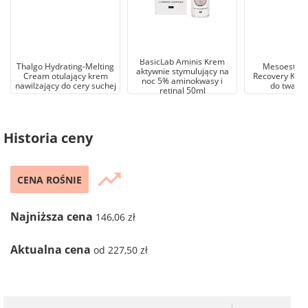
BasicLab Aminis Krem
Thalgo Hydrating-Melting
Mesoesteti
aktywnie stymulujący na
Cream otulający krem
Recovery Koją
noc 5% aminokwasy i
nawilżający do cery suchej
do twarzy
retinal 50ml
Historia ceny
trending_up
CENA ROŚNIE
Najniższa cena
146,06 zł
Aktualna cena
od 227,50 zł