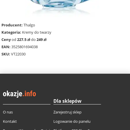
Producent:
Thalgo
Kategoria:
Kremy do twarzy
Ceny
od
227.5 zł
do
249 zł
EAN:
3525801694038
SKU:
VT22030
Dla sklepów
O nas
Zarejestruj sklep
Kontakt
Logowanie do panelu