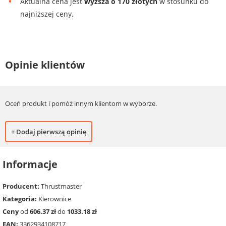
Aktualna cena jest
wyższa o 170 złotych
w stosunku do
najniższej ceny.
Opinie klientów
Oceń produkt i pomóż innym klientom w wyborze.
+ Dodaj pierwszą opinię
Informacje
Producent:
Thrustmaster
Kategoria:
Kierownice
Ceny
od
606.37 zł
do
1033.18 zł
EAN:
3362934108717