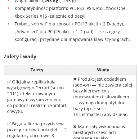
Waga: około
1,295 kg
(1295 g).
Kompatybilność platform: PC, PS3, PS4, PS5, Xbox One,
Xbox Series X|S (zależnie od bazy).
Tryby: „Normal” dla konsol + PC (13 akcji + 2 D-pady),
„Advanced” dla PC (25 akcji + 1 D-pad) — szczegóły
konfiguracji przydane dla mapowania klawiszy w grach.
Zalety i wady
Zalety
Wady
❌ Produkt jest dodatkiem
✅ Oficjalna replika koła
(add-on) — nie zawiera całej
wyścigowego Ferrari (sezon
bazy kierownicy z
2011) z teksturowanym
mocowaniem i siłownikiem
gumowym wykończeniem,
— wymaga kompatybilnej
co podnosi realizm i komfort
bazy (np. z serii
chwytu.
Thrustmaster) aby działać.
✅ Bogata liczba przycisków,
❌ Materiały wykonania w
przełączników i pokręteł — 2
niektórych częściach
regulatory obrotowe, 8
oceniane są jako