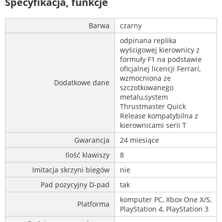
Specyfikacja, funkcje
Barwa
czarny
odpinana replika
wyścigowej kierownicy z
formuły F1 na podstawie
oficjalnej licencji Ferrari,
wzmocniona ze
Dodatkowe dane
szczotkowanego
metalu,system
Thrustmaster Quick
Release kompatybilna z
kierownicami serii T
Gwarancja
24 miesiące
Ilość klawiszy
8
Imitacja skrzyni biegów
nie
Pad pozycyjny D-pad
tak
komputer PC, Xbox One X/S,
Platforma
PlayStation 4, PlayStation 3