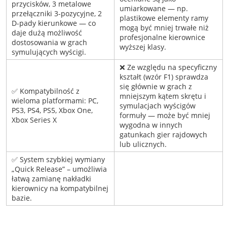
przycisków, 3 metalowe
umiarkowane — np.
przełączniki 3-pozycyjne, 2
plastikowe elementy ramy
D-pady kierunkowe — co
mogą być mniej trwałe niż
daje dużą możliwość
profesjonalne kierownice
dostosowania w grach
wyższej klasy.
symulujących wyścigi.
❌ Ze względu na specyficzny
kształt (wzór F1) sprawdza
się głównie w grach z
✅ Kompatybilność z
mniejszym kątem skrętu i
wieloma platformami: PC,
symulacjach wyścigów
PS3, PS4, PS5, Xbox One,
formuły — może być mniej
Xbox Series X
wygodna w innych
gatunkach gier rajdowych
lub ulicznych.
✅ System szybkiej wymiany
„Quick Release” – umożliwia
łatwą zamianę nakładki
kierownicy na kompatybilnej
bazie.