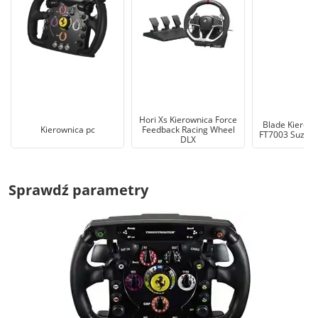
Hori Xs Kierownica Force
Blade Kierown
Kierownica pc
Feedback Racing Wheel
FT7003 Suzuka 
DLX
Sprawdź parametry