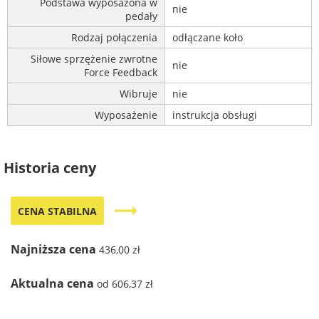
Podstawa wyposażona w
nie
pedały
Rodzaj połączenia
odłączane koło
Siłowe sprzężenie zwrotne
nie
Force Feedback
Wibruje
nie
Wyposażenie
instrukcja obsługi
Historia ceny
trending_flat
CENA STABILNA
Najniższa cena
436,00 zł
Aktualna cena
od 606,37 zł