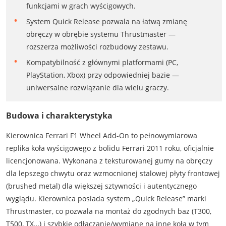
funkcjami w grach wyścigowych.
System Quick Release pozwala na łatwą zmianę
obręczy w obrębie systemu Thrustmaster —
rozszerza możliwości rozbudowy zestawu.
Kompatybilność z głównymi platformami (PC,
PlayStation, Xbox) przy odpowiedniej bazie —
uniwersalne rozwiązanie dla wielu graczy.
Budowa i charakterystyka
Kierownica Ferrari F1 Wheel Add-On to pełnowymiarowa
replika koła wyścigowego z bolidu Ferrari 2011 roku, oficjalnie
licencjonowana. Wykonana z teksturowanej gumy na obręczy
dla lepszego chwytu oraz wzmocnionej stalowej płyty frontowej
(brushed metal) dla większej sztywności i autentycznego
wyglądu. Kierownica posiada system „Quick Release” marki
Thrustmaster, co pozwala na montaż do zgodnych baz (T300,
T500, TX…) i szybkie odłączanie/wymianę na inne koła w tym