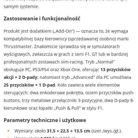
samym systemie.
Zastosowanie i funkcjonalność
Produkt jest dodatkiem („Add-On”) — oznacza to, że wymaga
kompatybilnej bazy kierownicy (sprzedawanej osobno) marki
Thrustmaster. Znakomicie sprawdza się w symulatorach
wyścigowych, zwłaszcza w grach z serii F1, GT lub w bardziej
profesjonalnych zestawach sim-racing. Tryb „Normal”
obsługuje PC, PS3/PS4 oraz Xbox One, oferując
13 przycisków
akcji + 2 D-pady
; natomiast tryb „Advanced” dla PC umożliwia
25 przycisków + 1 D-pad
. Koło zawiera wiele elementów
sterujących: dwa enkoderowe pokrętła, osiem przycisków push-
buttons, trzy metalowe przełączniki 3-pozycyjne, dwa D-pady 8-
kierunkowe oraz łopatki „Push & Pull” w stylu F1.
Parametry techniczne i użytkowe
Wymiary: około
31,5 × 22,5 × 13,5 cm
(szer./wys./gł.).