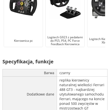
Logitech G923 z pedałami
Logitech Kiero
Kierownica pc
do PS5, PS4, PC Force
Xbox 
Feedback Kierownica
Specyfikacja, funkcje
Barwa
czarny
replika kierownicy
naturalnej wielkości Ferrari
488 GT3 - najbardziej
Dodatkowe dane
utytułowanego samochodu
Ferrari, mającego na koncie
ponad 500 zwycięstw w
mistrzostwach GT