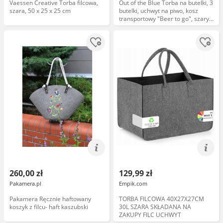
Vaessen Creative Torba filcowa,
Out of the Blue Torba na butelki, 3
szara, 50 x 25 x 25 cm
butelki, uchwyt na piwo, kosz
transportowy "Beer to go", szary,
18,5 21 7cm, torba filcowa
260,00 zł
129,99 zł
Pakamera.pl
Empik.com
Pakamera Ręcznie haftowany
TORBA FILCOWA 40X27X27CM
koszyk z filcu- haft kaszubski
30L SZARA SKŁADANA NA
ZAKUPY FILC UCHWYT