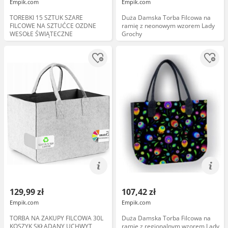
Empik.com
Empik.com
TOREBKI 15 SZTUK SZARE
Duża Damska Torba Filcowa na
FILCOWE NA SZTUĆCE OZDNE
ramię z neonowym wzorem Lady
WESOŁE ŚWIĄTECZNE
Grochy
129,99 zł
107,42 zł
Empik.com
Empik.com
TORBA NA ZAKUPY FILCOWA 30L
Duża Damska Torba Filcowa na
KOSZYK SKŁADANY UCHWYT
ramię z regionalnym wzorem Lady