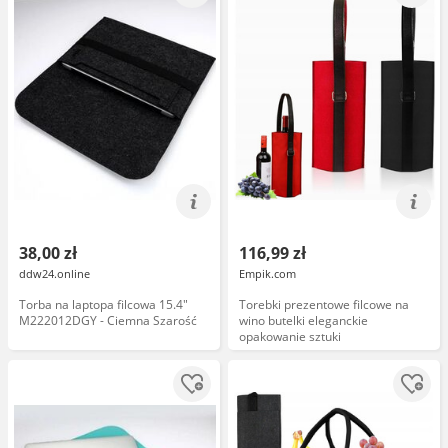
38,00 zł
116,99 zł
ddw24.online
Empik.com
Torba na laptopa filcowa 15.4"
Torebki prezentowe filcowe na
M222012DGY - Ciemna Szarość
wino butelki eleganckie
opakowanie sztuki