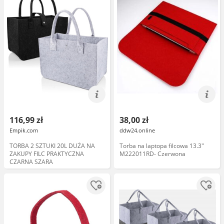
116,99 zł
38,00 zł
Empik.com
ddw24.online
TORBA 2 SZTUKI 20L DUŻA NA
Torba na laptopa filcowa 13.3"
ZAKUPY FILC PRAKTYCZNA
M222011RD- Czerwona
CZARNA SZARA