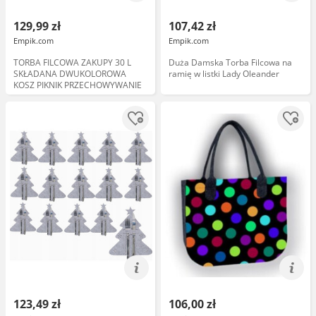
129,99 zł
107,42 zł
Empik.com
Empik.com
TORBA FILCOWA ZAKUPY 30 L
Duża Damska Torba Filcowa na
SKŁADANA DWUKOLOROWA
ramię w listki Lady Oleander
KOSZ PIKNIK PRZECHOWYWANIE
123,49 zł
106,00 zł