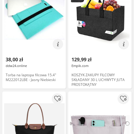
38,00 zł
129,99 zł
ddw24.online
Empik.com
Torba na laptopa filcowa 15.4"
KOSZYK ZAKUPY FILCOWY
M222012LBE - Jasny Niebieski
SKŁADANY 30 L UCHWYTY JUTA
PROSTOKĄTNY