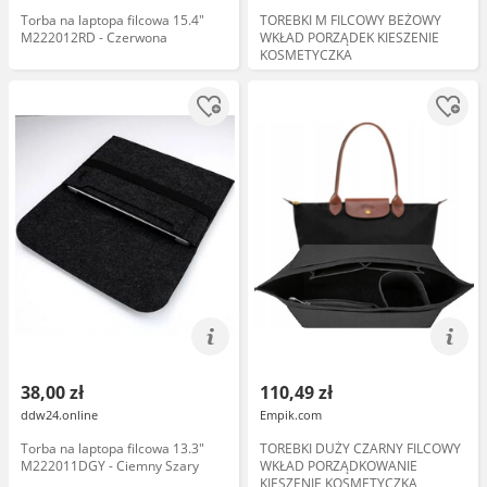
Torba na laptopa filcowa 15.4"
TOREBKI M FILCOWY BEŻOWY
M222012RD - Czerwona
WKŁAD PORZĄDEK KIESZENIE
KOSMETYCZKA
38,00 zł
110,49 zł
ddw24.online
Empik.com
Torba na laptopa filcowa 13.3"
TOREBKI DUŻY CZARNY FILCOWY
M222011DGY - Ciemny Szary
WKŁAD PORZĄDKOWANIE
KIESZENIE KOSMETYCZKA