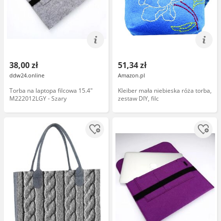
38,00 zł
51,34 zł
ddw24.online
Amazon.pl
Torba na laptopa filcowa 15.4"
Kleiber mała niebieska róża torba,
M222012LGY - Szary
zestaw DIY, filc