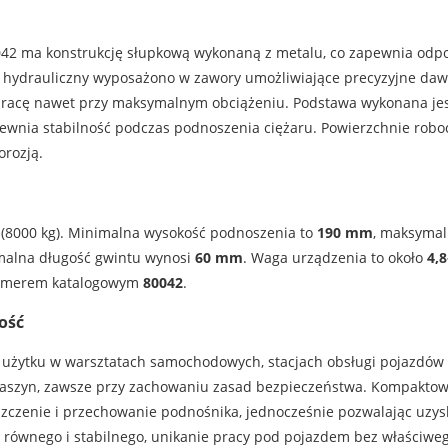
042 ma konstrukcję słupkową wykonaną z metalu, co zapewnia odp
hydrauliczny wyposażono w zawory umożliwiające precyzyjne dawk
 pracę nawet przy maksymalnym obciążeniu. Podstawa wykonana jest
pewnia stabilność podczas podnoszenia ciężaru. Powierzchnie rob
orozją.
(8000 kg). Minimalna wysokość podnoszenia to
190 mm
, maksyma
malna długość gwintu wynosi
60 mm
. Waga urządzenia to około
4,8
numerem katalogowym
80042
.
ość
 użytku w warsztatach samochodowych, stacjach obsługi pojazdów
maszyn, zawsze przy zachowaniu zasad bezpieczeństwa. Kompaktow
zczenie i przechowanie podnośnika, jednocześnie pozwalając uzys
a równego i stabilnego, unikanie pracy pod pojazdem bez właściwe