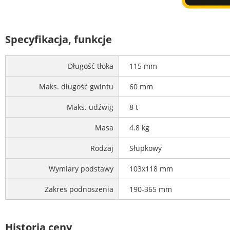
Specyfikacja, funkcje
Długość tłoka
115 mm
Maks. długość gwintu
60 mm
Maks. udźwig
8 t
Masa
4.8 kg
Rodzaj
Słupkowy
Wymiary podstawy
103x118 mm
Zakres podnoszenia
190-365 mm
Historia ceny