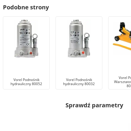
Podobne strony
Vorel P
Vorel Podnośnik
Vorel Podnośnik
Warsztato
hydrauliczny 80052
hydrauliczny 80032
80
Sprawdź parametry