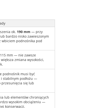
ady
szenia ok.
190 mm
— przy
lub bardzo nisko zawieszonym
z wbiciem podnośnika pod
i 115 mm — nie zawsze
st większa zmiana wysokości,
k.
e podnośnik musi być
i stabilnym podłożu —
 przesunięcia się lub
nia lub elementów chroniących
bardzo wysokim obciążeniu —
ej konserwacji.