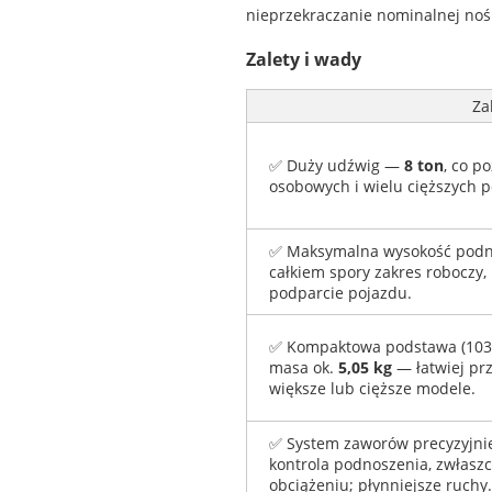
nieprzekraczanie nominalnej noś
Zalety i wady
Za
✅ Duży udźwig —
8 ton
, co p
osobowych i wielu cięższych 
✅ Maksymalna wysokość podn
całkiem spory zakres roboczy,
podparcie pojazdu.
✅ Kompaktowa podstawa (103 
masa ok.
5,05 kg
— łatwiej pr
większe lub cięższe modele.
✅ System zaworów precyzyjnie
kontrola podnoszenia, zwłas
obciążeniu; płynniejsze ruchy.