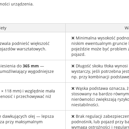
ności urządzenia.
lety
W
❌ Minimalna wysokość podno
ozwala podnieść większość
niskim ewentualnym gruncie 
pojazdów warsztatowych.
pojeździe może być problem 
pojazd.
iesienia do
365 mm
—
❌ Długość skoku tłoka wynos
 umożliwiający wygodniejsze
wystarczy, jeśli potrzebna je
np. przy kombinacji podstawe
❌ Wąska podstawa oznacza, ż
× 118 mm) i względnie mała
stosowany na bardzo równym 
zenosić i przechowywać niż
nierówności zwiększają ryzyko
niestabilności.
 dawkujących olej — lepsza
❌ Brak regulacji zabezpiecze
zcza przy maksymalnym
podnośnik, lub pojazd przy 
wymaga ostrożności i regularn