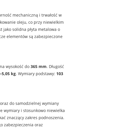
orność mechaniczną i trwałość w
owanie oleju, co przy niewielkim
 jako solidna płyta metalowa o
ocze elementów są zabezpieczone
lna wysokość do
365 mm
. Długość
–5,05 kg
. Wymiary podstawy:
103
 oraz do samodzielnej wymiany
e wymiary i stosunkowo niewielka
kać znaczący zakres podnoszenia.
go zabezpieczenia oraz