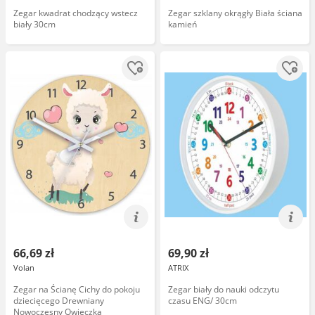
Zegar kwadrat chodzący wstecz
Zegar szklany okrągły Biała ściana
biały 30cm
kamień
66,69 zł
69,90 zł
Volan
ATRIX
Zegar na Ścianę Cichy do pokoju
Zegar biały do nauki odczytu
dziecięcego Drewniany
czasu ENG/ 30cm
Nowoczesny Owieczka