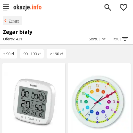
0
Zegary
Zegar biały
Oferty: 431
Sortuj
Filtruj
< 90 zł
90 - 190 zł
> 190 zł