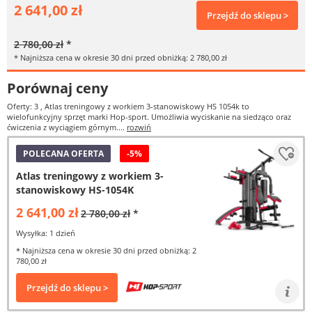
2 641,00 zł
Przejdź do sklepu >
2 780,00 zł
*
* Najniższa cena w okresie 30 dni przed obniżką: 2 780,00 zł
Porównaj ceny
Oferty: 3
, Atlas treningowy z workiem 3-stanowiskowy HS 1054k to
wielofunkcyjny sprzęt marki Hop-sport. Umożliwia wyciskanie na siedząco oraz
ćwiczenia z wyciągiem górnym....
rozwiń
POLECANA OFERTA
-5%
Atlas treningowy z workiem 3-
stanowiskowy HS-1054K
2 641,00 zł
2 780,00 zł
*
Wysyłka: 1 dzień
* Najniższa cena w okresie 30 dni przed obniżką: 2
780,00 zł
Przejdź do sklepu >