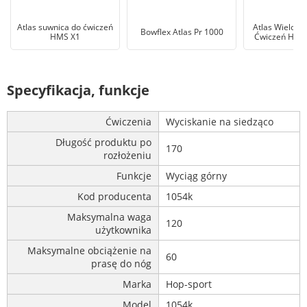
Atlas suwnica do ćwiczeń
Atlas Wielofu
Bowflex Atlas Pr 1000
HMS X1
Ćwiczeń Hms 
Specyfikacja, funkcje
Ćwiczenia
Wyciskanie na siedząco
Długość produktu po
170
rozłożeniu
Funkcje
Wyciąg górny
Kod producenta
1054k
Maksymalna waga
120
użytkownika
Maksymalne obciążenie na
60
prasę do nóg
Marka
Hop-sport
Model
1054k