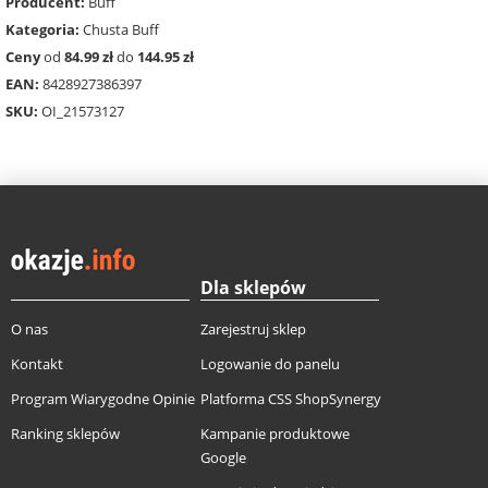
Producent:
Buff
Kategoria:
Chusta Buff
Ceny
od
84.99 zł
do
144.95 zł
EAN:
8428927386397
SKU:
OI_21573127
Dla sklepów
O nas
Zarejestruj sklep
Kontakt
Logowanie do panelu
Program Wiarygodne Opinie
Platforma CSS ShopSynergy
Ranking sklepów
Kampanie produktowe
Google