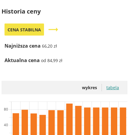
Historia ceny
trending_flat
CENA STABILNA
Najniższa cena
66,20 zł
Aktualna cena
od 84,99 zł
wykres
tabela