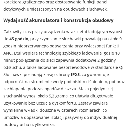
korektora graficznego oraz dostosowanie funkcji paneli
dotykowych umieszczonych na obudowach słuchawek.
Wydajność akumulatora i konstrukcja obudowy
Całkowity czas pracy urządzenia wraz z etui ładującym wynosi
do
45 godzin
, przy czym same słuchawki pozwalają na około 9
godzin nieprzerwanego odtwarzania przy wyłączonej funkcji
ANC. Etui wspiera technologię szybkiego ładowania, gdzie 10
minut podłączenia do sieci zapewnia dodatkowe 2 godziny
odsłuchu, a także ładowanie bezprzewodowe w standardzie Qi.
Słuchawki posiadają klasę ochrony
IPX5
, co gwarantuje
odporność na strumienie wody pod niskim ciśnieniem, pot oraz
zachlapania podczas opadów deszczu. Masa pojedynczej
słuchawki wynosi około 5,2 grama, co ułatwia długotrwałe
użytkowanie bez uczucia dyskomfortu. Zestaw zawiera
wymienne wkładki douszne w czterech rozmiarach, co
umożliwia dopasowanie izolacji pasywnej do indywidualnej
budowy ucha użytkownika.