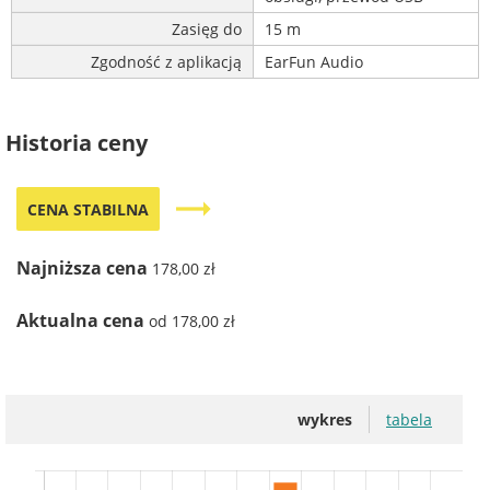
Zasięg do
15 m
Zgodność z aplikacją
EarFun Audio
Historia ceny
trending_flat
CENA STABILNA
Najniższa cena
178,00 zł
Aktualna cena
od 178,00 zł
wykres
tabela