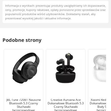
Informacja o wynikach: prezentując produkty uwzględniamy ich dopasowanie,
ceny, promocje, kupony rabatowe, opłaty ponoszone przez sprzedawców oraz
popularność produktów wśród użytkowników. Dokładamy starań, aby
prezentować wysokiej jakości i aktualne informacje.
Podobne strony
JBL Tune 720BT Nauszne
Creative Aurvana Ace
Xiaomi Redmi 
Bluetooth 5.3 Czarny
Dokanałowe Bluetooth 5.3
Dokanałowe Blu
Słuchawki
Czarny Słuchawki
Biały Słu
bezprzewodowe
bezprzewodowe
bezprzew