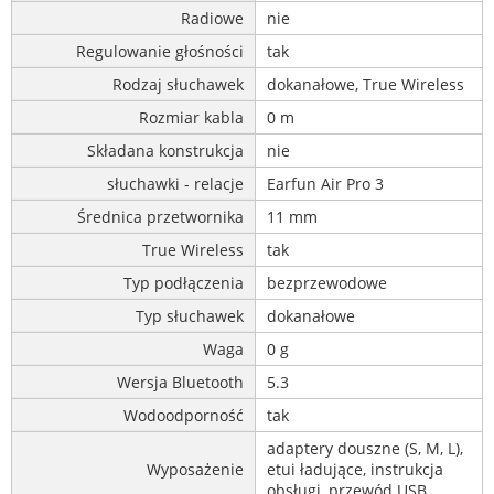
Radiowe
nie
Regulowanie głośności
tak
Rodzaj słuchawek
dokanałowe, True Wireless
Rozmiar kabla
0 m
Składana konstrukcja
nie
słuchawki - relacje
Earfun Air Pro 3
Średnica przetwornika
11 mm
True Wireless
tak
Typ podłączenia
bezprzewodowe
Typ słuchawek
dokanałowe
Waga
0 g
Wersja Bluetooth
5.3
Wodoodporność
tak
adaptery douszne (S, M, L),
Wyposażenie
etui ładujące, instrukcja
obsługi, przewód USB