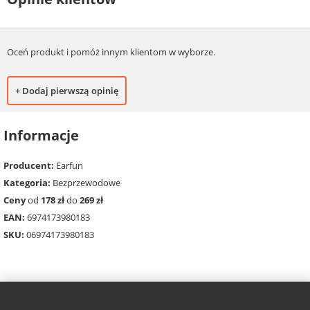
Oceń produkt i pomóż innym klientom w wyborze.
+ Dodaj pierwszą opinię
Informacje
Producent:
Earfun
Kategoria:
Bezprzewodowe
Ceny
od
178 zł
do
269 zł
EAN:
6974173980183
SKU:
06974173980183