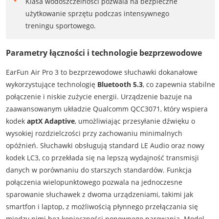
Klasa wodoszczelności pozwala na bezpieczne
użytkowanie sprzętu podczas intensywnego
treningu sportowego.
Parametry łączności i technologie bezprzewodowe
EarFun Air Pro 3 to bezprzewodowe słuchawki dokanałowe
wykorzystujące technologię
Bluetooth 5.3
, co zapewnia stabilne
połączenie i niskie zużycie energii. Urządzenie bazuje na
zaawansowanym układzie Qualcomm QCC3071, który wspiera
kodek
aptX Adaptive
, umożliwiając przesyłanie dźwięku o
wysokiej rozdzielczości przy zachowaniu minimalnych
opóźnień. Słuchawki obsługują standard LE Audio oraz nowy
kodek LC3, co przekłada się na lepszą wydajność transmisji
danych w porównaniu do starszych standardów. Funkcja
połączenia wielopunktowego pozwala na jednoczesne
sparowanie słuchawek z dwoma urządzeniami, takimi jak
smartfon i laptop, z możliwością płynnego przełączania się
między nimi bez konieczności ponownego parowania. Model