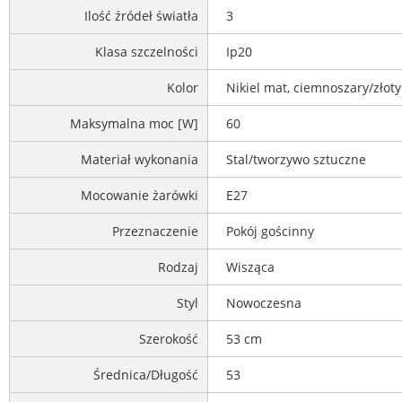
Ilość źródeł światła
3
Klasa szczelności
Ip20
Kolor
Nikiel mat, ciemnoszary/złoty
Maksymalna moc [W]
60
Materiał wykonania
Stal/tworzywo sztuczne
Mocowanie żarówki
E27
Przeznaczenie
Pokój gościnny
Rodzaj
Wisząca
Styl
Nowoczesna
Szerokość
53 cm
Średnica/Długość
53