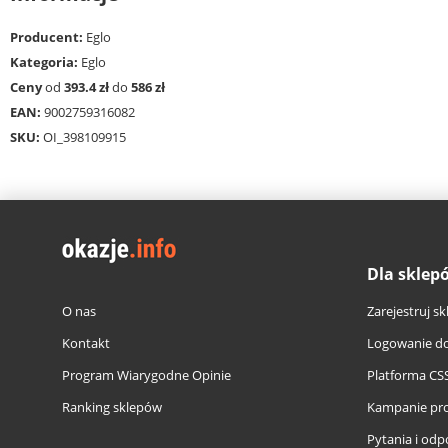
Producent:
Eglo
Kategoria:
Eglo
Ceny
od
393.4 zł
do
586 zł
EAN:
9002759316082
SKU:
OI_398109915
Dla sklep
O nas
Zarejestruj sk
Kontakt
Logowanie do
Program Wiarygodne Opinie
Platforma CS
Ranking sklepów
Kampanie pr
Pytania i odp