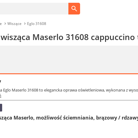
e
Wiszące
Eglo 31608
 wisząca Maserlo 31608 cappuccino 
y
a Eglo Maserlo 31608 to elegancka oprawa oświetleniowa, wykonana z wysokiej 
ń
ąca Maserlo, możliwość ściemniania, brązowy / rdzawy, 