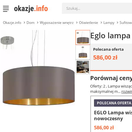
Okazje.info
Dom
Wyposażenie wnętrz
Oświetlenie
Lampy
Sufitow
Eglo lampa
Polecana oferta
586,00 zł
Porównaj cen
Oferty: 2
, Lampa wisząc
maksymalnej m...
rozwi
POLECANA OFERTA
EGLO Lampa wisz
nowoczesny
586,00 zł