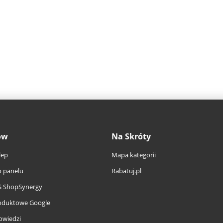
ów
Na Skróty
lep
Mapa kategorii
 panelu
Rabatuj.pl
S ShopSynergy
oduktowe Google
owiedzi