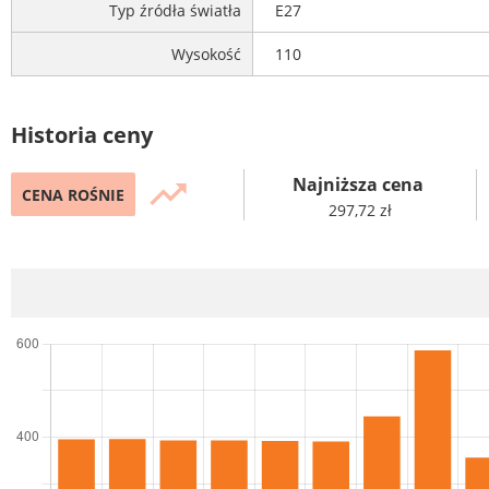
Typ źródła światła
E27
Wysokość
110
Historia ceny
Najniższa cena
trending_up
CENA ROŚNIE
297,72 zł