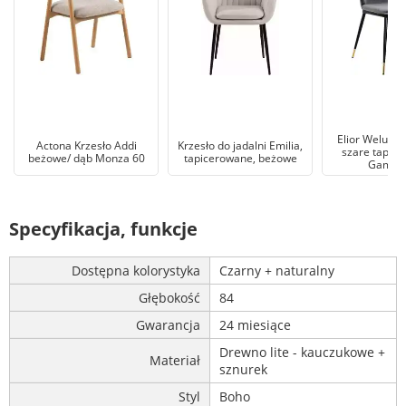
Elior Welurow
Actona Krzesło Addi
Krzesło do jadalni Emilia,
szare tapice
beżowe/ dąb Monza 60
tapicerowane, beżowe
Gambo
Specyfikacja, funkcje
Dostępna kolorystyka
Czarny + naturalny
Głębokość
84
Gwarancja
24 miesiące
Drewno lite - kauczukowe +
Materiał
sznurek
Styl
Boho