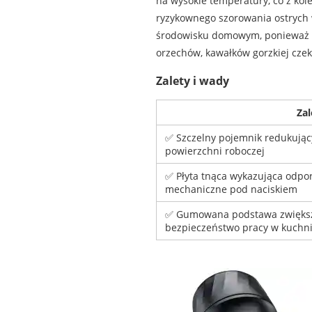
na wysokie temperatury, co z kol
ryzykownego szorowania ostrych 
środowisku domowym, ponieważ p
orzechów, kawałków gorzkiej cze
Zalety i wady
Zal
✅ Szczelny pojemnik redukując
powierzchni roboczej
✅ Płyta tnąca wykazująca odpo
mechaniczne pod naciskiem
✅ Gumowana podstawa zwiększa
bezpieczeństwo pracy w kuchn