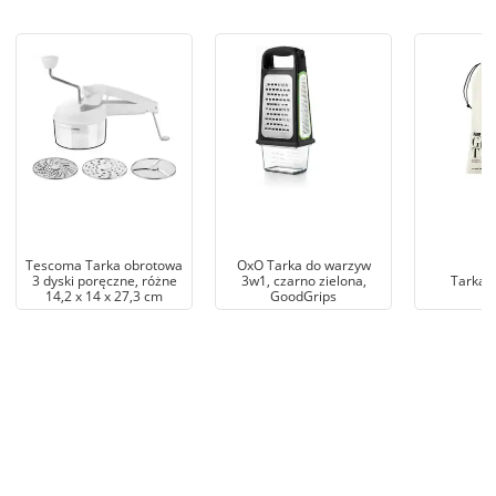
Tescoma Tarka obrotowa
OxO Tarka do warzyw
3 dyski poręczne, różne
3w1, czarno zielona,
Tarka 
14,2 x 14 x 27,3 cm
GoodGrips