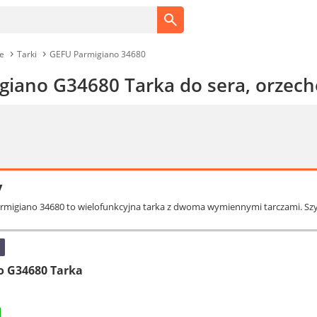
ce
Tarki
GEFU Parmigiano 34680
giano G34680 Tarka do sera, orzech
y
armigiano 34680 to wielofunkcyjna tarka z dwoma wymiennymi tarczami. Szybk
o G34680 Tarka