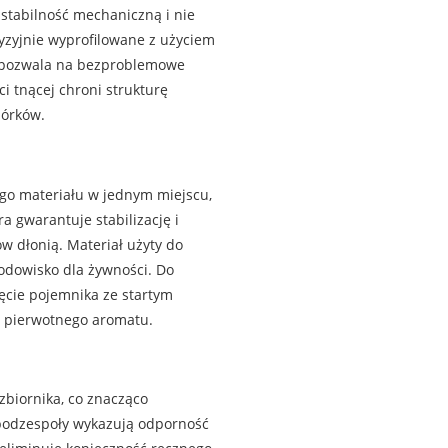
 stabilność mechaniczną i nie
yzyjnie wyprofilowane z użyciem
co pozwala na bezproblemowe
 tnącej chroni strukturę
iórków.
go materiału w jednym miejscu,
 gwarantuje stabilizację i
 dłonią. Materiał użyty do
rodowisko dla żywności. Do
cie pojemnika ze startym
ą pierwotnego aromatu.
biornika, co znacząco
 podzespoły wykazują odporność