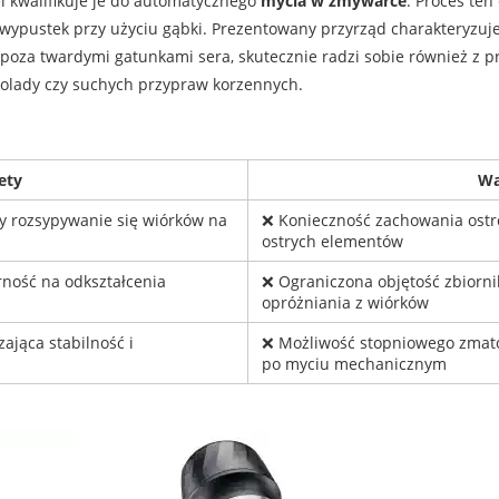
ei kwalifikuje je do automatycznego
mycia w zmywarce
. Proces ten
wypustek przy użyciu gąbki. Prezentowany przyrząd charakteryzuje
oza twardymi gatunkami sera, skutecznie radzi sobie również z 
kolady czy suchych przypraw korzennych.
ety
W
y rozsypywanie się wiórków na
❌ Konieczność zachowania ostr
ostrych elementów
rność na odkształcenia
❌ Ograniczona objętość zbiorn
opróżniania z wiórków
jąca stabilność i
❌ Możliwość stopniowego zmat
i
po myciu mechanicznym