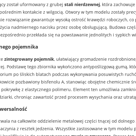
ący został uformowany z grubej
stali nierdzewnej
, która zachowuje
pośrednim kontakcie z wilgocią. Otwory w tym modelu zostały prec
Takie rozwiązanie gwarantuje wysoką ostrość krawędzi roboczych, 
życia nadmiernego nacisku przez osobę obsługującą. Budowa części
ezpośrednio przekłada się na powstawanie jednolitych i sypkich w
nego pojemnika
ze
zintegrowany pojemnik
, ułatwiający gromadzenie rozdrobnione
ej. Podstawę tego zbiornika wykończono antypoślizgową gumą, która
orium po śliskich blatach podczas wykonywania posuwistych ruchów
ałkowicie pozbawiony bisfenolu A, stanowiąc obojętne chemicznie ś
okrywkę z elastycznego polimeru. Element ten umożliwia zamknię
dziarki, chroniąc zawartość przed procesem wysychania oraz utrat
iwersalność
la na całkowite oddzielenie metalowej części tnącej od dolnego z
naczynia z resztek jedzenia. Wszystkie zastosowane w tym modelu