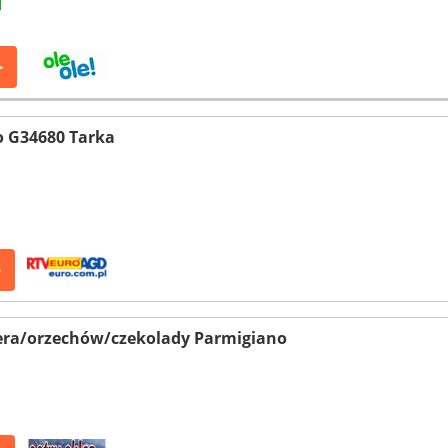
>
o G34680 Tarka
>
era/orzechów/czekolady Parmigiano