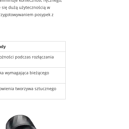
 eliminuje konieczność ręcznego,
 się dużą użytecznością w
przygotowywaniem posypek z
ady
ożności podczas rozłączania
ika wymagająca bieżącego
owienia tworzywa sztucznego