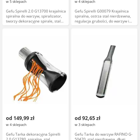
w 5 sklepach
w 4 sklepach
Gefu Spirelli 2.0 G13700 krajalnica
Gefu Spirelli G00079 Krajalnica
spiralna do warzyw, spiralizator,
spiralna, ostrza stal nierdzewna,
tworzy dekoracyjne spirale, stal
regulacja grubości, do warzyw i
nierdzewna, ręczna
owoców
od 149,99 zł
od 92,65 zł
w 4 sklepach
w 3 sklepach
Gefu Tarka dekoracyjna Spirelli
Gefu Tarka do warzyw RAFINO G-
2.0 G13780, spiralna, stal
50470, stal nierdzewna, długi