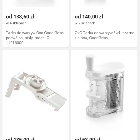
od 138,60 zł
od 140,00 zł
w 4 sklepach
w 2 sklepach
Tarka do warzyw Oxo Good Grips
OxO Tarka do warzyw 3w1, czarno
podwójna, biały, model O-
zielona, GoodGrips
11216000
od 185,00 zł
od 68,90 zł