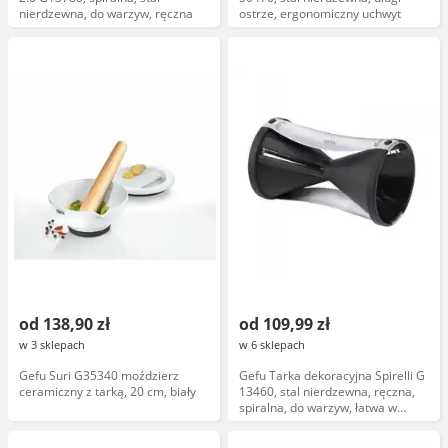
nierdzewna, do warzyw, ręczna
ostrze, ergonomiczny uchwyt
od 138,90 zł
od 109,99 zł
w 3 sklepach
w 6 sklepach
Gefu Suri G35340 moździerz
Gefu Tarka dekoracyjna Spirelli G
ceramiczny z tarką, 20 cm, biały
13460, stal nierdzewna, ręczna,
spiralna, do warzyw, łatwa w
czyszczeniu