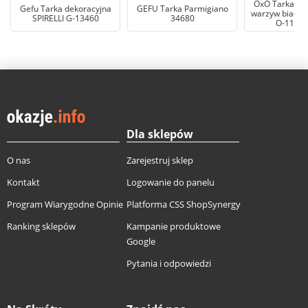
OxO Tarka po
Gefu Tarka dekoracyjna
GEFU Tarka Parmigiano
warzyw biała, 
SPIRELLI G-13460
34680
O-1121
Dla sklepów
O nas
Zarejestruj sklep
Kontakt
Logowanie do panelu
Program Wiarygodne Opinie
Platforma CSS ShopSynergy
Ranking sklepów
Kampanie produktowe
Google
Pytania i odpowiedzi