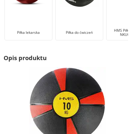
HMS Piłka l
Piłka lekarska
Piłka do ćwiczeń
NKU07, 
Opis produktu