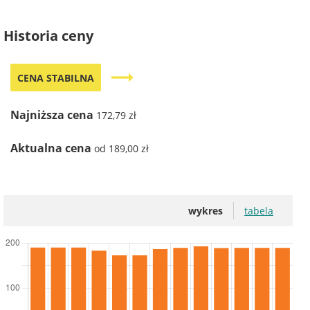
Historia ceny
trending_flat
CENA STABILNA
Najniższa cena
172,79 zł
Aktualna cena
od 189,00 zł
wykres
tabela