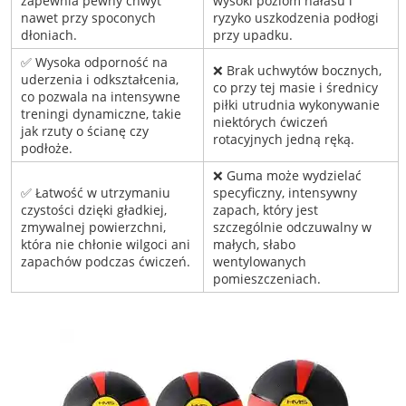
zapewnia pewny chwyt
wysoki poziom hałasu i
nawet przy spoconych
ryzyko uszkodzenia podłogi
dłoniach.
przy upadku.
✅ Wysoka odporność na
❌ Brak uchwytów bocznych,
uderzenia i odkształcenia,
co przy tej masie i średnicy
co pozwala na intensywne
piłki utrudnia wykonywanie
treningi dynamiczne, takie
niektórych ćwiczeń
jak rzuty o ścianę czy
rotacyjnych jedną ręką.
podłoże.
❌ Guma może wydzielać
✅ Łatwość w utrzymaniu
specyficzny, intensywny
czystości dzięki gładkiej,
zapach, który jest
zmywalnej powierzchni,
szczególnie odczuwalny w
która nie chłonie wilgoci ani
małych, słabo
zapachów podczas ćwiczeń.
wentylowanych
pomieszczeniach.