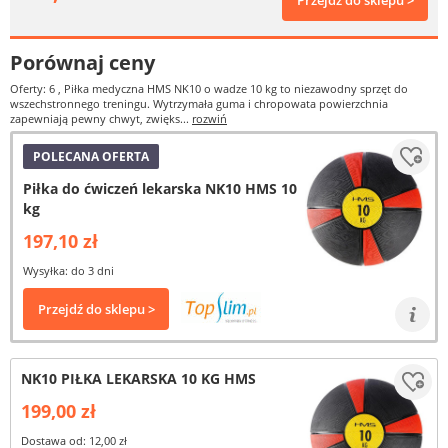
Przejdź do sklepu >
Porównaj ceny
Oferty: 6
, Piłka medyczna HMS NK10 o wadze 10 kg to niezawodny sprzęt do
wszechstronnego treningu. Wytrzymała guma i chropowata powierzchnia
zapewniają pewny chwyt, zwięks...
rozwiń
POLECANA OFERTA
Piłka do ćwiczeń lekarska NK10 HMS 10
kg
197,10 zł
Wysyłka: do 3 dni
Przejdź do sklepu >
NK10 PIŁKA LEKARSKA 10 KG HMS
199,00 zł
Dostawa od: 12,00 zł