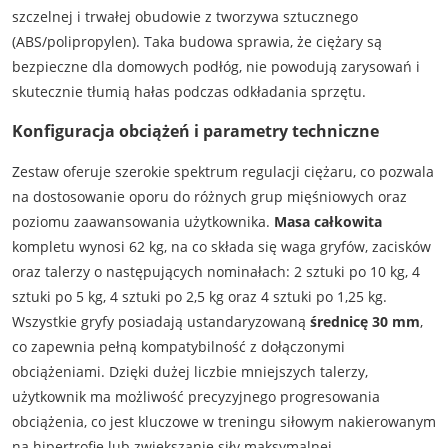
szczelnej i trwałej obudowie z tworzywa sztucznego
(ABS/polipropylen). Taka budowa sprawia, że ciężary są
bezpieczne dla domowych podłóg, nie powodują zarysowań i
skutecznie tłumią hałas podczas odkładania sprzętu.
Konfiguracja obciążeń i parametry techniczne
Zestaw oferuje szerokie spektrum regulacji ciężaru, co pozwala
na dostosowanie oporu do różnych grup mięśniowych oraz
poziomu zaawansowania użytkownika.
Masa całkowita
kompletu wynosi 62 kg, na co składa się waga gryfów, zacisków
oraz talerzy o następujących nominałach: 2 sztuki po 10 kg, 4
sztuki po 5 kg, 4 sztuki po 2,5 kg oraz 4 sztuki po 1,25 kg.
Wszystkie gryfy posiadają ustandaryzowaną
średnicę 30 mm
,
co zapewnia pełną kompatybilność z dołączonymi
obciążeniami. Dzięki dużej liczbie mniejszych talerzy,
użytkownik ma możliwość precyzyjnego progresowania
obciążenia, co jest kluczowe w treningu siłowym nakierowanym
na hipertrofię lub zwiększanie siły maksymalnej.