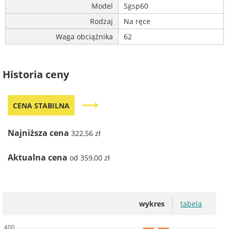
Model
Sgsp60
Rodzaj
Na ręce
Waga obciążnika
62
Historia ceny
trending_flat
CENA STABILNA
Najniższa cena
322,56 zł
Aktualna cena
od 359,00 zł
wykres
tabela