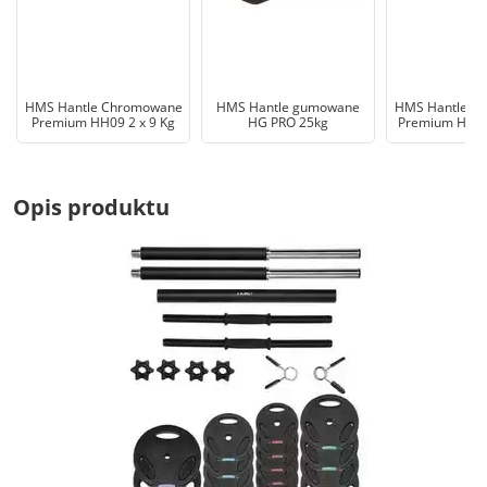
HMS Hantle Chromowane
HMS Hantle gumowane
HMS Hantle C
Premium HH09 2 x 9 Kg
HG PRO 25kg
Premium HH10 
Opis produktu