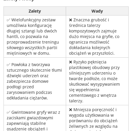
Zalety
Wady
✅ Wielofunkcyjny zestaw
❌ Znaczna grubość i
umożliwia konfigurację
średnica talerzy
długiej sztangi lub dwóch
kompozytowych zajmuje
hantli, co pozwala na
dużo miejsca na gryfie, co
przeprowadzenie treningu
ogranicza możliwość
siłowego wszystkich partii
dokładania kolejnych
mięśniowych w domu.
obciążeń w przyszłości.
❌ Ryzyko pęknięcia
✅ Powłoka z tworzywa
plastikowej obudowy przy
sztucznego skutecznie tłumi
silniejszym uderzeniu o
dźwięki uderzeń oraz
twarde podłoże, co może
zabezpiecza domowe
skutkować wysypywaniem
podłogi przed
się wypełnienia
zarysowaniem podczas
cementowego z wnętrza
odkładania ciężarów.
talerzy.
❌ Mniejsza poręczność i
✅ Gwintowane gryfy wraz z
wygoda użytkowania w
zaciskami gwiazdowymi
porównaniu do obciążeń
zapewniają stabilne
żeliwnych ze względu na
osadzenie obciążeń i