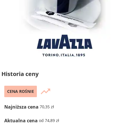
Historia ceny
trending_up
CENA ROŚNIE
Najniższa cena
70,35 zł
Aktualna cena
od 74,89 zł