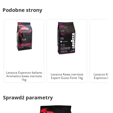
Podobne strony
Lavazza Espresso Italiano
Lavazza Kawa ziarnista
Lavazza Kawa 
Aromatico kawa ziarnista
Expert Gusto Forte 1kg
Espresso Ital
1kg
Sprawdź parametry