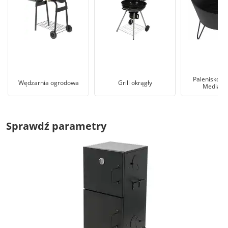
Palenisko o
Wędzarnia ogrodowa
Grill okrągły
Media Ex
Sprawdź parametry