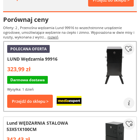
Przejdź do sklepu >
Porównaj ceny
Oferty: 2
, Przenośna wędzarnia Lund 99916 to wszechstronne urządzenie
ogrodowe, umożliwiające wędzenie na ciepło i zimno. Wyposażona w dwie misy i
ruszty, wykonana z wytrz...
rozwiń
POLECANA OFERTA
LUND Wędzarnia 99916
323,99 zł
Darmowa dostawa
Wysyłka: 1 dzień
Przejdź do sklepu >
Lund WĘDZARNIA STALOWA
53X51X100CM
342,43 zł