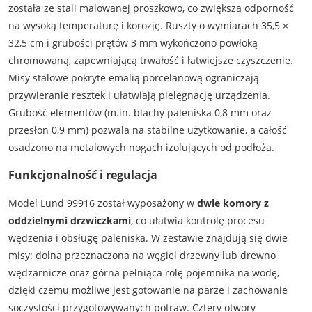
została ze stali malowanej proszkowo, co zwiększa odporność
na wysoką temperaturę i korozję. Ruszty o wymiarach 35,5 ×
32,5 cm i grubości prętów 3 mm wykończono powłoką
chromowaną, zapewniającą trwałość i łatwiejsze czyszczenie.
Misy stalowe pokryte emalią porcelanową ograniczają
przywieranie resztek i ułatwiają pielęgnację urządzenia.
Grubość elementów (m.in. blachy paleniska 0,8 mm oraz
przesłon 0,9 mm) pozwala na stabilne użytkowanie, a całość
osadzono na metalowych nogach izolujących od podłoża.
Funkcjonalność i regulacja
Model Lund 99916 został wyposażony w
dwie komory z
oddzielnymi drzwiczkami
, co ułatwia kontrolę procesu
wędzenia i obsługę paleniska. W zestawie znajdują się dwie
misy: dolna przeznaczona na węgiel drzewny lub drewno
wędzarnicze oraz górna pełniąca rolę pojemnika na wodę,
dzięki czemu możliwe jest gotowanie na parze i zachowanie
soczystości przygotowywanych potraw. Cztery otwory