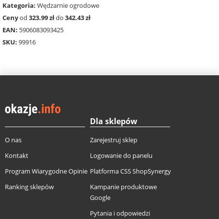
Kategoria:
Wędzarnie ogrodowe
Ceny
od
323.99 zł
do
342.43 zł
EAN:
5906083093425
SKU:
99916
Dla sklepów
O nas
Zarejestruj sklep
Kontakt
Logowanie do panelu
Program Wiarygodne Opinie
Platforma CSS ShopSynergy
Ranking sklepów
Kampanie produktowe
Google
Pytania i odpowiedzi