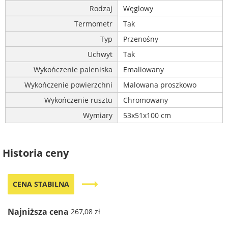
Rodzaj
Węglowy
Termometr
Tak
Typ
Przenośny
Uchwyt
Tak
Wykończenie paleniska
Emaliowany
Wykończenie powierzchni
Malowana proszkowo
Wykończenie rusztu
Chromowany
Wymiary
53x51x100 cm
Historia ceny
trending_flat
CENA STABILNA
Najniższa cena
267,08 zł