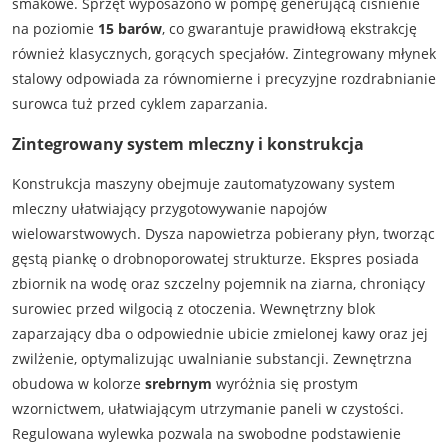
smakowe. Sprzęt wyposażono w pompę generującą ciśnienie
na poziomie
15 barów
, co gwarantuje prawidłową ekstrakcję
również klasycznych, gorących specjałów. Zintegrowany młynek
stalowy odpowiada za równomierne i precyzyjne rozdrabnianie
surowca tuż przed cyklem zaparzania.
Zintegrowany system mleczny i konstrukcja
Konstrukcja maszyny obejmuje zautomatyzowany system
mleczny ułatwiający przygotowywanie napojów
wielowarstwowych. Dysza napowietrza pobierany płyn, tworząc
gęstą piankę o drobnoporowatej strukturze. Ekspres posiada
zbiornik na wodę oraz szczelny pojemnik na ziarna, chroniący
surowiec przed wilgocią z otoczenia. Wewnętrzny blok
zaparzający dba o odpowiednie ubicie zmielonej kawy oraz jej
zwilżenie, optymalizując uwalnianie substancji. Zewnętrzna
obudowa w kolorze
srebrnym
wyróżnia się prostym
wzornictwem, ułatwiającym utrzymanie paneli w czystości.
Regulowana wylewka pozwala na swobodne podstawienie