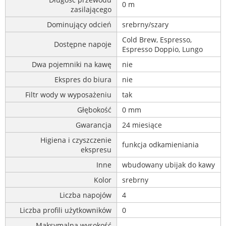
0 m
zasilającego
Dominujący odcień
srebrny/szary
Cold Brew, Espresso,
Dostępne napoje
Espresso Doppio, Lungo
Dwa pojemniki na kawę
nie
Ekspres do biura
nie
Filtr wody w wyposażeniu
tak
Głębokość
0 mm
Gwarancja
24 miesiące
Higiena i czyszczenie
funkcja odkamieniania
ekspresu
Inne
wbudowany ubijak do kawy
Kolor
srebrny
Liczba napojów
4
Liczba profili użytkowników
0
Maksymalna wysokość