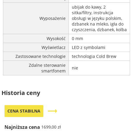
ubijak do kawy, 2
sitka/filtry, instrukcja
Wyposażenie
obsługi w języku polskim,
dzbanek na mleko, igła do
czyszczenia, dzbanek, kolba
Wysokość
0 mm
Wyświetlacz
LED z symbolami
Zastosowane technologie
technologia Cold Brew
Zdalne sterowanie
nie
smartfonem
Historia ceny
trending_flat
CENA STABILNA
Najniższa cena
1699,00 zł