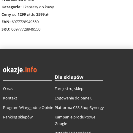
Kategoria:
Ekspresy do kawy
Ceny
od
1299 zł
do
2599 zł
EAN:
6977728949550
SKU:
06977728949550
Dla sklepów
O nas
Zarejestruj sklep
Kontakt
Logowanie do panelu
Program Wiarygodne Opinie
Platforma CSS ShopSynergy
Ranking sklepów
Kampanie produktowe
Google
Pytania i odpowiedzi