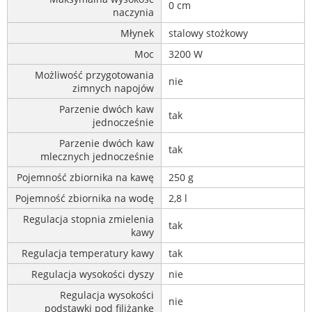
0 cm
naczynia
Młynek
stalowy stożkowy
Moc
3200 W
Możliwość przygotowania
nie
zimnych napojów
Parzenie dwóch kaw
tak
jednocześnie
Parzenie dwóch kaw
tak
mlecznych jednocześnie
Pojemność zbiornika na kawę
250 g
Pojemność zbiornika na wodę
2,8 l
Regulacja stopnia zmielenia
tak
kawy
Regulacja temperatury kawy
tak
Regulacja wysokości dyszy
nie
Regulacja wysokości
nie
podstawki pod filiżankę