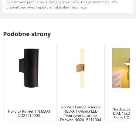
popularność produktów wśród użytkowników. Dokładamy starań, aby
prezentować wysokiej jakości i aktualne informacje.
Podobne strony
Nordlux Lampa ścienna
Nordlux Lamp
Nordlux Kinkiet TIN MAXI
HELVA 1xModuł LED
DIAL 1xE27 4
NO21519903
Tworzywo sztuczne
Szary NO22
Drewno NO2015311004