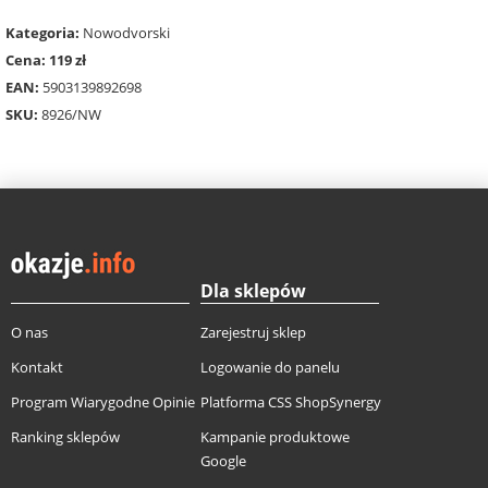
Kategoria:
Nowodvorski
Cena: 119 zł
EAN:
5903139892698
SKU:
8926/NW
Dla sklepów
O nas
Zarejestruj sklep
Kontakt
Logowanie do panelu
Program Wiarygodne Opinie
Platforma CSS ShopSynergy
Ranking sklepów
Kampanie produktowe
Google