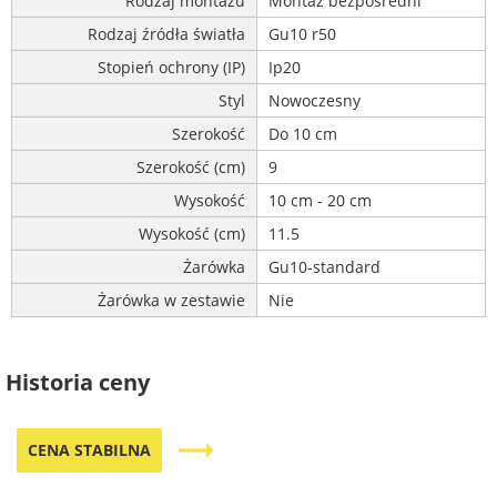
Rodzaj montażu
Montaż bezpośredni
Rodzaj źródła światła
Gu10 r50
Stopień ochrony (IP)
Ip20
Styl
Nowoczesny
Szerokość
Do 10 cm
Szerokość (cm)
9
Wysokość
10 cm - 20 cm
Wysokość (cm)
11.5
Żarówka
Gu10-standard
Żarówka w zestawie
Nie
Historia ceny
trending_flat
CENA STABILNA