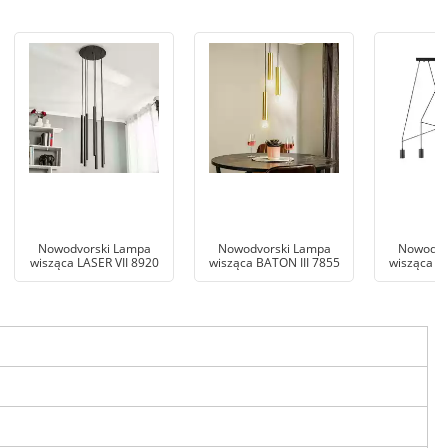
Nowodvorski Lampa
Nowodvorski Lampa
Nowodvo
wisząca LASER VII 8920
wisząca BATON III 7855
wisząca I