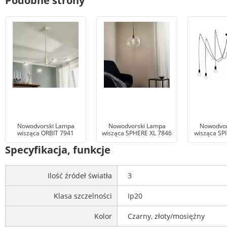
Podobne strony
Nowodvorski Lampa
Nowodvorski Lampa
Nowodvor
wisząca ORBIT 7941
wisząca SPHERE XL 7846
wisząca SPI
Specyfikacja, funkcje
Ilość źródeł światła
3
Klasa szczelności
Ip20
Kolor
Czarny, złoty/mosiężny