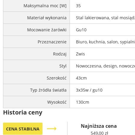
Maksymalna moc [W]
35
Materiał wykonania
Stal lakierowana, stal mosią
Mocowanie żarówki
Gu10
Przeznaczenie
Biuro, kuchnia, salon, sypialn
Rodzaj
Zwis
Styl
Nowoczesna, design, nowocz
Szerokość
43cm
Typ źródła światła
3x35w / gu10
Wysokość
130cm
Historia ceny
Najniższa cena
trending_flat
CENA STABILNA
549,00 zł