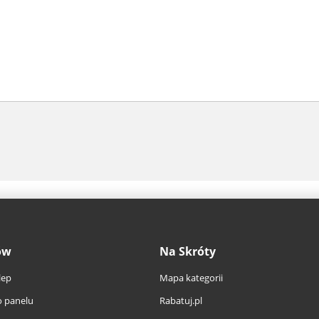
ów
Na Skróty
lep
Mapa kategorii
 panelu
Rabatuj.pl