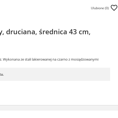
Ulubione (
0
)
y, druciana, średnica 43 cm,
rz. Wykonana ze stali lakierowanej na czarno z mosiądzowanymi
tu.