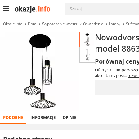
Okazje.info
Dom
Wyposażenie wnętrz
Oświetlenie
Lampy
Sufitow
Nowodvorski
model 886
Porównaj cen
Oferty: 0
, Lampa wisząc
akcentami, posi...
rozwi
PODOBNE
INFORMACJE
OPINIE