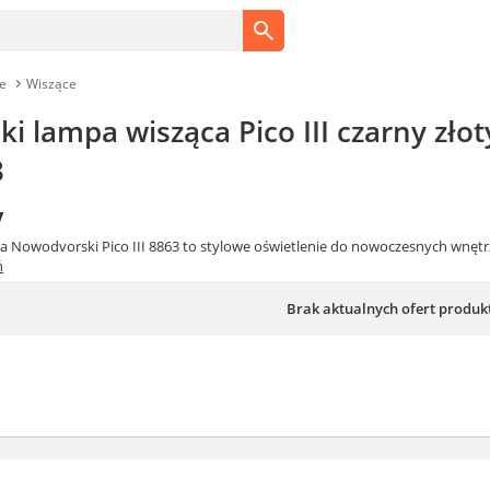
e
Wiszące
 lampa wisząca Pico III czarny złot
3
y
a Nowodvorski Pico III 8863 to stylowe oświetlenie do nowoczesnych wnęt
ń
Brak aktualnych ofert produk