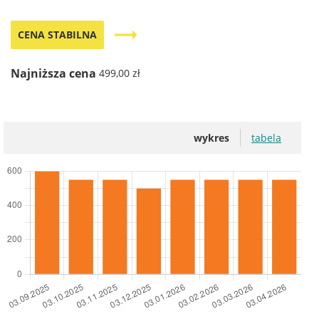
trending_flat
CENA STABILNA
Najniższa cena
499,00 zł
wykres
tabela