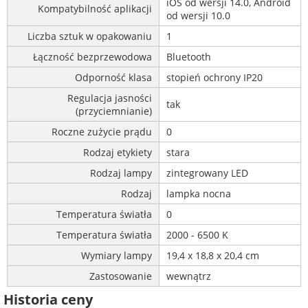
iOS od wersji 14.0, Android
Kompatybilność aplikacji
od wersji 10.0
Liczba sztuk w opakowaniu
1
Łączność bezprzewodowa
Bluetooth
Odporność klasa
stopień ochrony IP20
Regulacja jasności
tak
(przyciemnianie)
Roczne zużycie prądu
0
Rodzaj etykiety
stara
Rodzaj lampy
zintegrowany LED
Rodzaj
lampka nocna
Temperatura światła
0
Temperatura światła
2000 - 6500 K
Wymiary lampy
19,4 x 18,8 x 20,4 cm
Zastosowanie
wewnątrz
Historia ceny