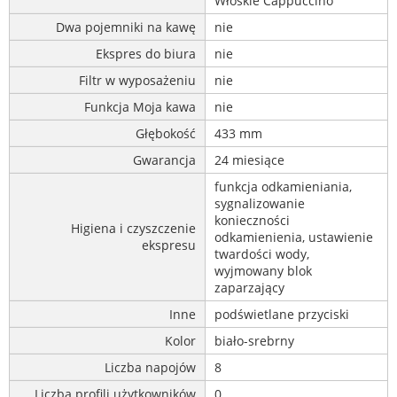
Włoskie Cappuccino
Dwa pojemniki na kawę
nie
Ekspres do biura
nie
Filtr w wyposażeniu
nie
Funkcja Moja kawa
nie
Głębokość
433 mm
Gwarancja
24 miesiące
funkcja odkamieniania,
sygnalizowanie
konieczności
Higiena i czyszczenie
odkamienienia, ustawienie
ekspresu
twardości wody,
wyjmowany blok
zaparzający
Inne
podświetlane przyciski
Kolor
biało-srebrny
Liczba napojów
8
Liczba profili użytkowników
0