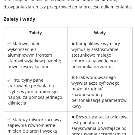
dosypania ziaren czy przeprowadzenia procesu odkamieniania.
Zalety i wady
Zalety
Wady
✅ Matowe, białe
❌ Kompaktowe wymiary
wykończenie z
wymusiły zastosowanie
aluminiowym frontem
stosunkowo małego
stanowi wyjątkową ozdobę
zbiornika na wodę oraz
nowoczesnej kuchni
pojemnika na ziarna
❌ Brak wbudowanego
✅ Intuicyjny panel
wyświetlacza cyfrowego
sterowania pozwala na
może utrudniać
szybki wybór ulubionego
zaawansowaną
napoju za pomocą jednego
personalizację parametrów
kliknięcia
kawy
❌ Błyszcząca tacka ociekowa
✅ Stalowy młynek żarnowy
jest podatna na
zapewnia równomierne
zarysowania powstające od
mielenie ziaren i wysoką
przesuwania ceramicznych