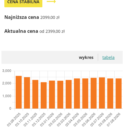
trending_flat
CENA STABILNA
Najniższa cena
2099,00 zł
Aktualna cena
od 2399,00 zł
wykres
tabela