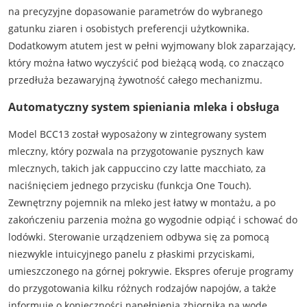
na precyzyjne dopasowanie parametrów do wybranego
gatunku ziaren i osobistych preferencji użytkownika.
Dodatkowym atutem jest w pełni wyjmowany blok zaparzający,
który można łatwo wyczyścić pod bieżącą wodą, co znacząco
przedłuża bezawaryjną żywotność całego mechanizmu.
Automatyczny system spieniania mleka i obsługa
Model BCC13 został wyposażony w zintegrowany system
mleczny, który pozwala na przygotowanie pysznych kaw
mlecznych, takich jak cappuccino czy latte macchiato, za
naciśnięciem jednego przycisku (funkcja One Touch).
Zewnętrzny pojemnik na mleko jest łatwy w montażu, a po
zakończeniu parzenia można go wygodnie odpiąć i schować do
lodówki. Sterowanie urządzeniem odbywa się za pomocą
niezwykle intuicyjnego panelu z płaskimi przyciskami,
umieszczonego na górnej pokrywie. Ekspres oferuje programy
do przygotowania kilku różnych rodzajów napojów, a także
informuje o konieczności napełnienia zbiornika na wodę,