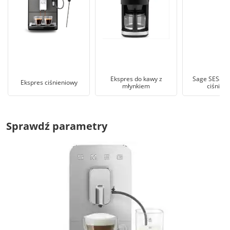
Ekspres do kawy z
Sage SES878
Ekspres ciśnieniowy
młynkiem
ciśnien
Sprawdź parametry