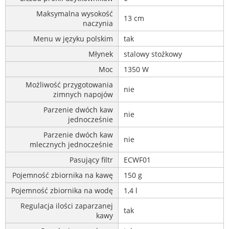
Maksymalna wysokość
13 cm
naczynia
Menu w języku polskim
tak
Młynek
stalowy stożkowy
Moc
1350 W
Możliwość przygotowania
nie
zimnych napojów
Parzenie dwóch kaw
nie
jednocześnie
Parzenie dwóch kaw
nie
mlecznych jednocześnie
Pasujący filtr
ECWF01
Pojemność zbiornika na kawę
150 g
Pojemność zbiornika na wodę
1,4 l
Regulacja ilości zaparzanej
tak
kawy