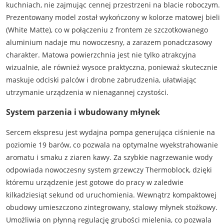
kuchniach, nie zajmując cennej przestrzeni na blacie roboczym.
Prezentowany model został wykończony w kolorze matowej bieli
(White Matte), co w połączeniu z frontem ze szczotkowanego
aluminium nadaje mu nowoczesny, a zarazem ponadczasowy
charakter. Matowa powierzchnia jest nie tylko atrakcyjna
wizualnie, ale również wysoce praktyczna, ponieważ skutecznie
maskuje odciski palców i drobne zabrudzenia, ułatwiając
utrzymanie urządzenia w nienagannej czystości.
System parzenia i wbudowany młynek
Sercem ekspresu jest wydajna pompa generująca ciśnienie na
poziomie 19 barów, co pozwala na optymalne wyekstrahowanie
aromatu i smaku z ziaren kawy. Za szybkie nagrzewanie wody
odpowiada nowoczesny system grzewczy Thermoblock, dzięki
któremu urządzenie jest gotowe do pracy w zaledwie
kilkadziesiąt sekund od uruchomienia. Wewnątrz kompaktowej
obudowy umieszczono zintegrowany, stalowy młynek stożkowy.
Umożliwia on płynną regulację grubości mielenia, co pozwala