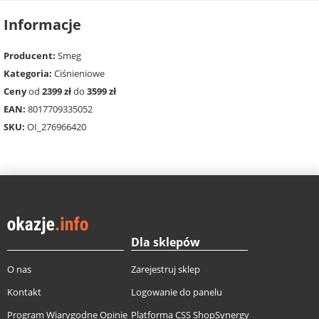
Informacje
Producent:
Smeg
Kategoria:
Ciśnieniowe
Ceny
od
2399 zł
do
3599 zł
EAN:
8017709335052
SKU:
OI_276966420
Dla sklepów
O nas
Zarejestruj sklep
Kontakt
Logowanie do panelu
Program Wiarygodne Opinie
Platforma CSS ShopSynergy