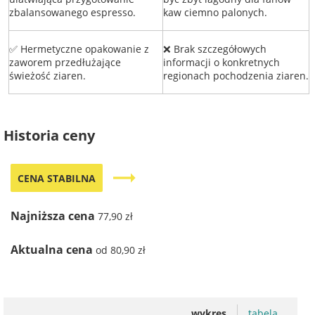
zbalansowanego espresso.
kaw ciemno palonych.
✅ Hermetyczne opakowanie z
❌ Brak szczegółowych
zaworem przedłużające
informacji o konkretnych
świeżość ziaren.
regionach pochodzenia ziaren.
Historia ceny
trending_flat
CENA STABILNA
Najniższa cena
77,90 zł
Aktualna cena
od 80,90 zł
wykres
tabela