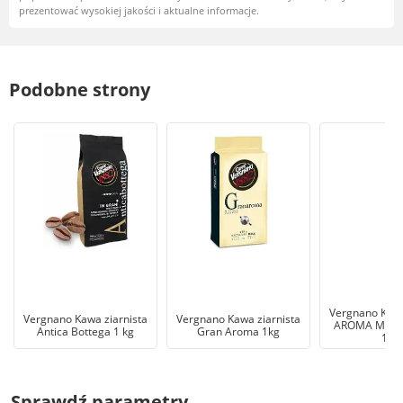
prezentować wysokiej jakości i aktualne informacje.
Podobne strony
Vergnano Kawa
Vergnano Kawa ziarnista
Vergnano Kawa ziarnista
AROMA MIO 
Antica Bottega 1 kg
Gran Aroma 1kg
1KG
Sprawdź parametry