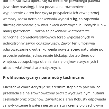
obróbki surowca opiera się na metodzie powolnego palenia
(tzw. slow roasting), która pozwala na równomierne
wypieczenie ziaren bez ryzyka przypalenia ich zewnętrznej
warstwy. Masa netto opakowania wynosi
1 kg
, co zapewnia
dłuższą eksploatację w warunkach domowych, biurowych lub w
małej gastronomii. Ziarna są pakowane w atmosferze
ochronnej do wielowarstwowych toreb wyposażonych w
jednostronny zawór odgazowujący. Zawór ten umożliwia
odprowadzanie dwutlenku węgla powstającego naturalnie po
procesie palenia, jednocześnie blokując dostęp tlenu do
wnętrza, co zapobiega utlenianiu się olejków eterycznych i
utracie właściwości aromatycznych.
Profil sensoryczny i parametry techniczne
Mieszanka charakteryzuje się średnim stopniem palenia, co
przekłada się na zrównoważony profil z wyczuwalnymi nutami
czekolady oraz orzechów. Zawartość ziaren Robusty odpowiada
za wytworzenie trwałej i gęstej warstwy
cremy
o orzechowym