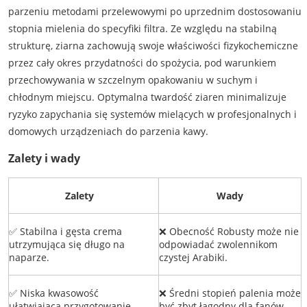
parzeniu metodami przelewowymi po uprzednim dostosowaniu
stopnia mielenia do specyfiki filtra. Ze względu na stabilną
strukturę, ziarna zachowują swoje właściwości fizykochemiczne
przez cały okres przydatności do spożycia, pod warunkiem
przechowywania w szczelnym opakowaniu w suchym i
chłodnym miejscu. Optymalna twardość ziaren minimalizuje
ryzyko zapychania się systemów mielących w profesjonalnych i
domowych urządzeniach do parzenia kawy.
Zalety i wady
Zalety
Wady
✅ Stabilna i gęsta crema
❌ Obecność Robusty może nie
utrzymująca się długo na
odpowiadać zwolennikom
naparze.
czystej Arabiki.
✅ Niska kwasowość
❌ Średni stopień palenia może
ułatwiająca przygotowanie
być zbyt łagodny dla fanów