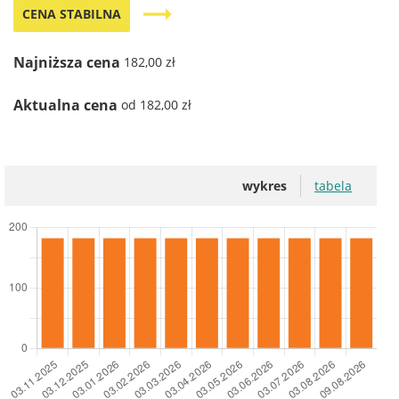
trending_flat
CENA STABILNA
Najniższa cena
182,00 zł
Aktualna cena
od 182,00 zł
wykres
tabela