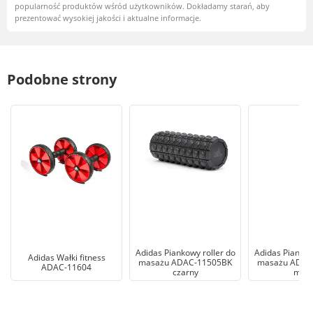
popularność produktów wśród użytkowników. Dokładamy starań, aby
prezentować wysokiej jakości i aktualne informacje.
Podobne strony
Adidas Piankowy roller do
Adidas Piankow
Adidas Wałki fitness
masażu ADAC-11505BK
masażu ADAC
ADAC-11604
czarny
mor