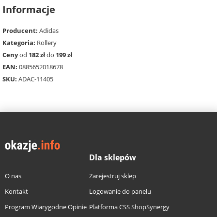
Informacje
Producent:
Adidas
Kategoria:
Rollery
Ceny
od
182 zł
do
199 zł
EAN:
0885652018678
SKU:
ADAC-11405
Dla sklepów
O nas
Zarejestruj sklep
Kontakt
Logowanie do panelu
Program Wiarygodne Opinie
Platforma CSS ShopSynergy