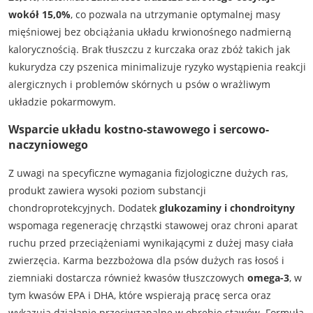
wokół 15,0%
, co pozwala na utrzymanie optymalnej masy
mięśniowej bez obciążania układu krwionośnego nadmierną
kalorycznością. Brak tłuszczu z kurczaka oraz zbóż takich jak
kukurydza czy pszenica minimalizuje ryzyko wystąpienia reakcji
alergicznych i problemów skórnych u psów o wrażliwym
układzie pokarmowym.
Wsparcie układu kostno-stawowego i sercowo-
naczyniowego
Z uwagi na specyficzne wymagania fizjologiczne dużych ras,
produkt zawiera wysoki poziom substancji
chondroprotekcyjnych. Dodatek
glukozaminy i chondroityny
wspomaga regenerację chrząstki stawowej oraz chroni aparat
ruchu przed przeciążeniami wynikającymi z dużej masy ciała
zwierzęcia. Karma bezzbożowa dla psów dużych ras łosoś i
ziemniaki dostarcza również kwasów tłuszczowych
omega-3
, w
tym kwasów EPA i DHA, które wspierają pracę serca oraz
wykazują działanie przeciwzapalne w obrębie stawów. Formuła