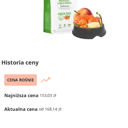
Historia ceny
trending_up
CENA ROŚNIE
Najniższa cena
153,03 zł
Aktualna cena
od 168,14 zł