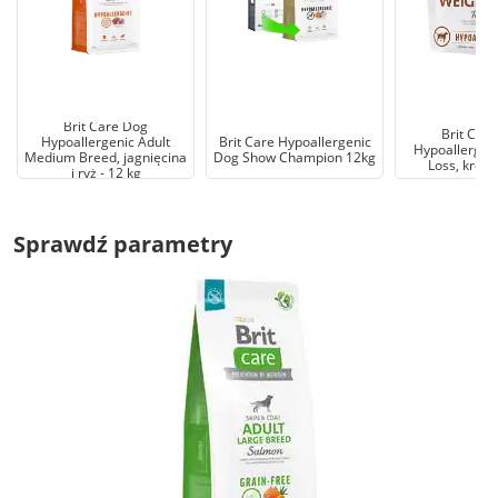
Brit Care Dog
Brit Car
Hypoallergenic Adult
Brit Care Hypoallergenic
Hypoallergen
Medium Breed, jagnięcina
Dog Show Champion 12kg
Loss, królik
i ryż - 12 kg
Sprawdź parametry