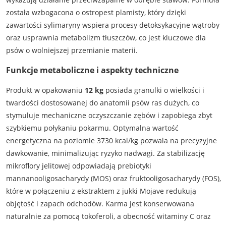
została wzbogacona o ostropest plamisty, który dzięki
zawartości sylimaryny wspiera procesy detoksykacyjne wątroby
oraz usprawnia metabolizm tłuszczów, co jest kluczowe dla
psów o wolniejszej przemianie materii.
Funkcje metaboliczne i aspekty techniczne
Produkt w opakowaniu
12 kg
posiada granulki o wielkości i
twardości dostosowanej do anatomii psów ras dużych, co
stymuluje mechaniczne oczyszczanie zębów i zapobiega zbyt
szybkiemu połykaniu pokarmu. Optymalna wartość
energetyczna na poziomie 3730 kcal/kg pozwala na precyzyjne
dawkowanie, minimalizując ryzyko nadwagi. Za stabilizację
mikroflory jelitowej odpowiadają prebiotyki
mannanooligosacharydy (MOS) oraz fruktooligosacharydy (FOS),
które w połączeniu z ekstraktem z jukki Mojave redukują
objętość i zapach odchodów. Karma jest konserwowana
naturalnie za pomocą tokoferoli, a obecność witaminy C oraz