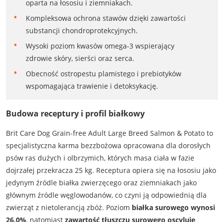
oparta na łososiu i ziemniakach.
Kompleksowa ochrona stawów dzięki zawartości
substancji chondroprotekcyjnych.
Wysoki poziom kwasów omega-3 wspierający
zdrowie skóry, sierści oraz serca.
Obecność ostropestu plamistego i prebiotyków
wspomagająca trawienie i detoksykację.
Budowa receptury i profil białkowy
Brit Care Dog Grain-free Adult Large Breed Salmon & Potato to
specjalistyczna karma bezzbożowa opracowana dla dorosłych
psów ras dużych i olbrzymich, których masa ciała w fazie
dojrzałej przekracza 25 kg. Receptura opiera się na łososiu jako
jedynym źródle białka zwierzęcego oraz ziemniakach jako
głównym źródle węglowodanów, co czyni ją odpowiednią dla
zwierząt z nietolerancją zbóż. Poziom
białka surowego wynosi
26,0%
, natomiast
zawartość tłuszczu surowego oscyluje