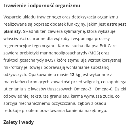
Trawienie i odporność organizmu
Wsparcie układu trawiennego oraz detoksykacja organizmu
realizowane są poprzez dodatek funkcyjny, jakim jest
ostropest
plamisty
. Składnik ten zawiera sylimarynę, która wykazuje
właściwości ochronne dla wątroby i wspomaga procesy
regeneracyjne tego organu. Karma sucha dla psa Brit Care
zawiera prebiotyki mannanooligosacharydy (MOS) oraz
fruktooligosacharydy (FOS), które stymulują wzrost korzystnej
mikroflory jelitowej i poprawiają wchłanianie substancji
odżywczych. Opakowanie o masie
12 kg
jest wykonane z
materiałów chroniących zawartość przed wilgocią, co zapobiega
utlenianiu się kwasów tłuszczowych Omega-3 i Omega-6. Dzięki
odpowiedniej teksturze granulatu, karma wymusza żucie, co
sprzyja mechanicznemu oczyszczaniu zębów z osadu i
redukuje problem powstawania kamienia nazębnego.
Zalety i wady