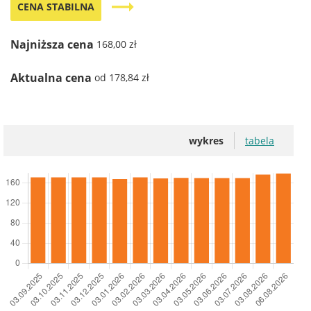
trending_flat
CENA STABILNA
Najniższa cena
168,00 zł
Aktualna cena
od 178,84 zł
wykres
tabela