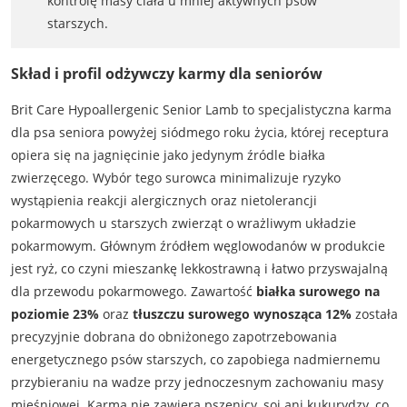
kontrolę masy ciała u mniej aktywnych psów
starszych.
Skład i profil odżywczy karmy dla seniorów
Brit Care Hypoallergenic Senior Lamb to specjalistyczna karma
dla psa seniora powyżej siódmego roku życia, której receptura
opiera się na jagnięcinie jako jedynym źródle białka
zwierzęcego. Wybór tego surowca minimalizuje ryzyko
wystąpienia reakcji alergicznych oraz nietolerancji
pokarmowych u starszych zwierząt o wrażliwym układzie
pokarmowym. Głównym źródłem węglowodanów w produkcie
jest ryż, co czyni mieszankę lekkostrawną i łatwo przyswajalną
dla przewodu pokarmowego. Zawartość
białka surowego na
poziomie 23%
oraz
tłuszczu surowego wynosząca 12%
została
precyzyjnie dobrana do obniżonego zapotrzebowania
energetycznego psów starszych, co zapobiega nadmiernemu
przybieraniu na wadze przy jednoczesnym zachowaniu masy
mięśniowej. Karma nie zawiera pszenicy, soi ani kukurydzy, co