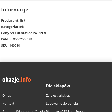
Informacje
Producent:
Brit
Kategoria:
Brit
Ceny
od
178.84 zł
do
249.99 zł
EAN:
8595602566181
SKU:
149580
Dla sklepów
O nas
Zarejestruj sklep
Kontakt
Logowanie do panelu
Program Wiarygodne Opinie
Platforma CSS ShopSynergy