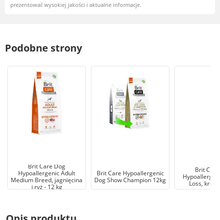
prezentować wysokiej jakości i aktualne informacje.
Podobne strony
Brit Care Dog
Brit Car
Hypoallergenic Adult
Brit Care Hypoallergenic
Hypoallergen
Medium Breed, jagnięcina
Dog Show Champion 12kg
Loss, królik
i ryż - 12 kg
Opis produktu