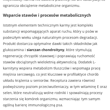
ogranicza obciążenie metaboliczne organizmu.
Wsparcie stawów i procesów metabolicznych
Istotnym elementem technicznym karmy jest kompleks
substancji wspomagających aparat ruchu, który u psów w
podeszłym wieku ulega naturalnym procesom degradacji.
Produkt dostarcza optymalne dawki takich składników jak
glukozamina i
siarczan chondroityny
, które stymulują
regenerację chrząstki stawowej i poprawiają ruchomość
stawów obciążonych wieloletnią aktywnością. Dodatek L-
karnityny wspiera metabolizm tłuszczów i wspomaga pracę
mięśnia sercowego, co jest kluczowe w profilaktyce chorób
układu krążenia u seniorów. Receptura zawiera również
podwyższony poziom przeciwutleniaczy, w tym witaminę E oraz
selen, które neutralizują wolne rodniki i spowalniają procesy
starzenia się komórek organizmu, wzmacniając tym samym
ogólną barierę immunologiczną psa.