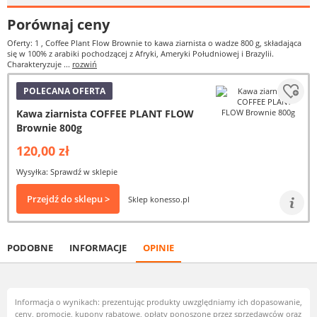
Porównaj ceny
Oferty: 1
, Coffee Plant Flow Brownie to kawa ziarnista o wadze 800 g, składająca
się w 100% z arabiki pochodzącej z Afryki, Ameryki Południowej i Brazylii.
Charakteryzuje ...
rozwiń
POLECANA OFERTA
Kawa ziarnista COFFEE PLANT FLOW
Brownie 800g
120,00 zł
Wysyłka: Sprawdź w sklepie
Przejdź do sklepu >
Sklep konesso.pl
PODOBNE
INFORMACJE
OPINIE
Informacja o wynikach: prezentując produkty uwzględniamy ich dopasowanie,
ceny, promocje, kupony rabatowe, opłaty ponoszone przez sprzedawców oraz