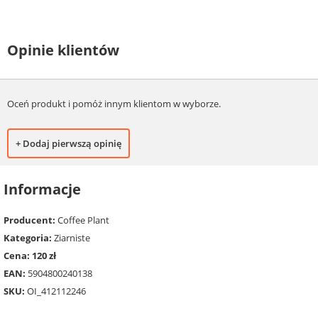
Opinie klientów
Oceń produkt i pomóż innym klientom w wyborze.
+ Dodaj pierwszą opinię
Informacje
Producent:
Coffee Plant
Kategoria:
Ziarniste
Cena: 120 zł
EAN:
5904800240138
SKU:
OI_412112246