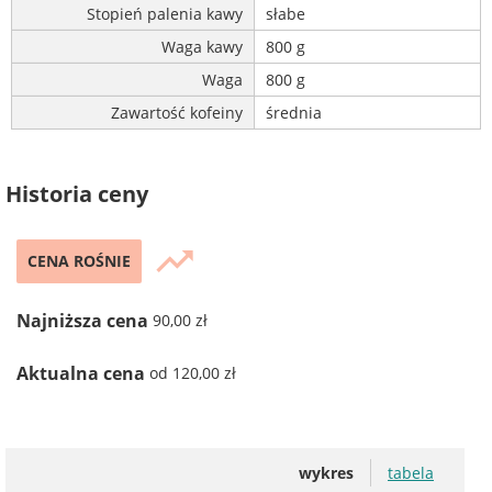
Stopień palenia kawy
słabe
Waga kawy
800 g
Waga
800 g
Zawartość kofeiny
średnia
Historia ceny
trending_up
CENA ROŚNIE
Najniższa cena
90,00 zł
Aktualna cena
od 120,00 zł
wykres
tabela