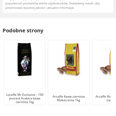
popularność produktów wśród użytkowników. Dokładamy starań, aby
prezentować wysokiej jakości i aktualne informacje.
Podobne strony
Lucaffe Mr.Exclusive - 100
Arcaffe Kawa ziarnista
Arcaffe Roma
procent Arabica kawa
Mokacrema 1kg
ziarni
ziarnista 1kg