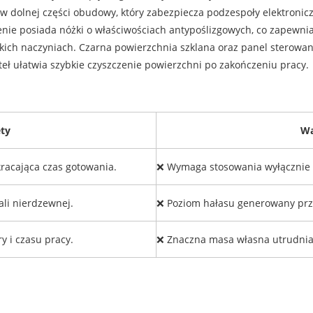
 dolnej części obudowy, który zabezpiecza podzespoły elektronic
nie posiada nóżki o właściwościach antypoślizgowych, co zapewnia
kich naczyniach. Czarna powierzchnia szklana oraz panel sterowan
teł ułatwia szybkie czyszczenie powierzchni po zakończeniu pracy.
ety
W
racająca czas gotowania.
❌ Wymaga stosowania wyłącznie 
ali nierdzewnej.
❌ Poziom hałasu generowany prz
 i czasu pracy.
❌ Znaczna masa własna utrudniaj