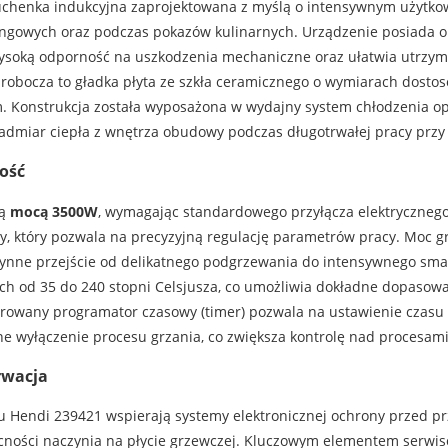
kuchenka indukcyjna zaprojektowana z myślą o intensywnym użytk
ingowych oraz podczas pokazów kulinarnych. Urządzenie posiada 
wysoką odporność na uszkodzenia mechaniczne oraz ułatwia utrzym
obocza to gładka płyta ze szkła ceramicznego o wymiarach dosto
. Konstrukcja została wyposażona w wydajny system chłodzenia op
admiar ciepła z wnętrza obudowy podczas długotrwałej pracy prz
ość
ną
mocą 3500W
, wymagając standardowego przyłącza elektrycznego
y, który pozwala na precyzyjną regulację parametrów pracy. Moc 
łynne przejście od delikatnego podgrzewania do intensywnego smaż
ch od 35 do 240 stopni Celsjusza, co umożliwia dokładne dopasowa
rowany programator czasowy (timer) pozwala na ustawienie czasu 
e wyłączenie procesu grzania, co zwiększa kontrolę nad procesami
rwacja
u Hendi 239421 wspierają systemy elektronicznej ochrony przed pr
ności naczynia na płycie grzewczej. Kluczowym elementem serw