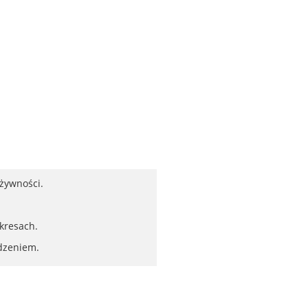
żywności.
kresach.
ądzeniem.