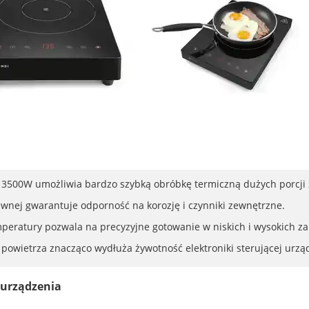
500W umożliwia bardzo szybką obróbkę termiczną dużych porcji 
zewnej gwarantuje odporność na korozję i czynniki zewnętrzne.
emperatury pozwala na precyzyjne gotowanie w niskich i wysokich za
powietrza znacząco wydłuża żywotność elektroniki sterującej urz
 urządzenia