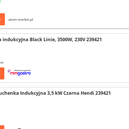
>
atom-market.pl
indukcyjna Black Linie, 3500W, 230V 239421
pie
>
uchenka Indukcyjna 3,5 kW Czarna Hendi 239421