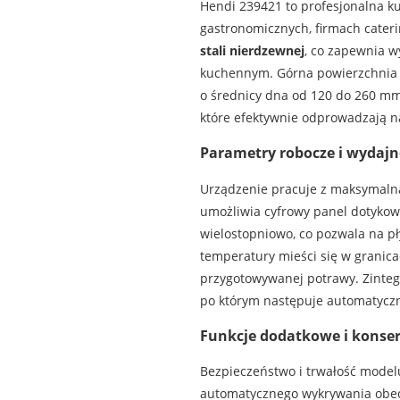
Hendi 239421 to profesjonalna 
gastronomicznych, firmach cater
stali nierdzewnej
, co zapewnia 
kuchennym. Górna powierzchnia r
o średnicy dna od 120 do 260 mm
które efektywnie odprowadzają n
Parametry robocze i wydajn
Urządzenie pracuje z maksymal
umożliwia cyfrowy panel dotykow
wielostopniowo, co pozwala na p
temperatury mieści się w granica
przygotowywanej potrawy. Zinteg
po którym następuje automatyczn
Funkcje dodatkowe i konse
Bezpieczeństwo i trwałość model
automatycznego wykrywania obec