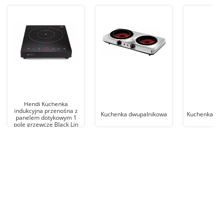
Hendi Kuchenka
indukcyjna przenośna z
Kuchenka dwupalnikowa
Kuchenka j
panelem dotykowym 1
pole grzewcze Black Lin