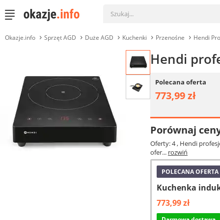
Okazje.info
Sprzęt AGD
Duże AGD
Kuchenki
Przenośne
Hendi Pro
Hendi prof
Polecana oferta
773,99 zł
Porównaj cen
Oferty: 4
, Hendi profes
ofer...
rozwiń
POLECANA OFERTA
Kuchenka indukc
773,99 zł
Darmowa dostawa