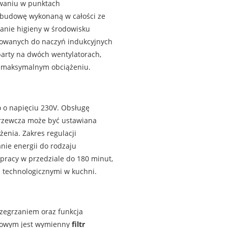
owaniu w punktach
obudowę wykonaną w całości ze
anie higieny w środowisku
sowanych do naczyń indukcyjnych
arty na dwóch wentylatorach,
y maksymalnym obciążeniu.
 o napięciu 230V. Obsługę
grzewcza może być ustawiana
enia. Zakres regulacji
nie energii do rodzaju
pracy w przedziale do 180 minut,
 technologicznymi w kuchni.
zegrzaniem oraz funkcja
isowym jest wymienny
filtr