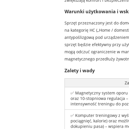
zwiększają komfort i bezpieczeńs
Warunki użytkowania i wsk
Sprzęt przeznaczony jest do dom
na kategorię HC („Home / domesti
antypoślizgową pod urządzeniem, 
sprzęt będzie efektywny przy u
mogą odczuć ograniczenie w manu
magnetycznego przedłuży żywotn
Zalety i wady
Za
✅ Magnetyczny system oporu
oraz 10-stopniowa regulacja 
intensywność treningu do poz
✅ Komputer treningowy z wyśw
pociągnięć, kalorie) oraz moż
dokupieniu pasa) – wspiera m