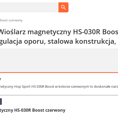
Boost czerwony
Wioślarz magnetyczny HS-030R Boos
gulacja oporu, stalowa konstrukcja, 
y
netyczny Hop Sport HS 030R Boost w kolorze czerwonym to doskonałe narzę
tyczny HS-030R Boost czerwony