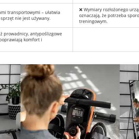
❌ Wymiary rozłożonego urząd
ami transportowymi – ułatwia
oznaczają, że potrzeba spor
przęt nie jest używany.
treningowym.
uż prowadnicy, antypoślizgowe
poprawiają komfort i