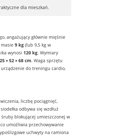
raktyczne dla mieszkań.
o, angażujący głównie mięśnie
o masie
9 kg
(lub 9,5 kg w
nika wynosi
120 kg
. Wymiary
25 × 52 × 68 cm
. Waga sprzętu
urządzenie do treningu cardio,
wiczenia, liczbę pociągnięć,
h siodełka odbywa się wzdłuż
 śruby blokującej umieszczonej w
a, co umożliwia przechowywanie
typoślizgowe uchwyty na ramiona