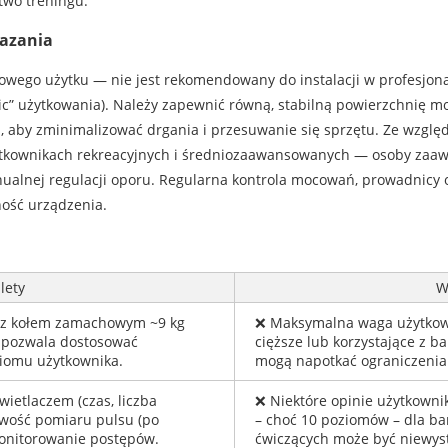
two treningu.
azania
owego użytku — nie jest rekomendowany do instalacji w profesjona
c” użytkowania). Należy zapewnić równą, stabilną powierzchnię mo
aby zminimalizować drgania i przesuwanie się sprzętu. Ze względu
żytkownikach rekreacyjnych i średniozaawansowanych — osoby zaa
alnej regulacji oporu. Regularna kontrola mocowań, prowadnicy 
ość urządzenia.
lety
W
 z kołem zamachowym ~9 kg
❌ Maksymalna waga użytkown
– pozwala dostosować
cięższe lub korzystające z 
iomu użytkownika.
mogą napotkać ograniczenia
ietlaczem (czas, liczba
❌ Niektóre opinie użytkowni
liwość pomiaru pulsu (po
– choć 10 poziomów – dla b
onitorowanie postępów.
ćwiczących może być niewyst