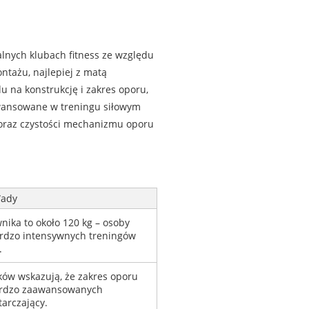
lnych klubach fitness ze względu
ntażu, najlepiej z matą
 na konstrukcję i zakres oporu,
wansowane w treningu siłowym
oraz czystości mechanizmu oporu
ady
ika to około 120 kg – osoby
bardzo intensywnych treningów
.
ków wskazują, że zakres oporu
ardzo zaawansowanych
arczający.