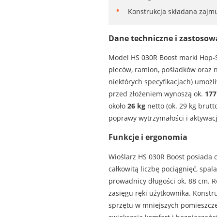
Konstrukcja składana zajmu
Dane techniczne i zastosow
Model HS 030R Boost marki Hop‑
pleców, ramion, pośladków oraz
niektórych specyfikacjach) umoż
przed złożeniem wynoszą ok.
177
około
26 kg
netto (ok. 29 kg brut
poprawy wytrzymałości i aktywacji
Funkcje i ergonomia
Wioślarz HS 030R Boost posiada cz
całkowitą liczbę pociągnięć, spa
prowadnicy długości ok. 88 cm. 
zasięgu ręki użytkownika. Konstr
sprzętu w mniejszych pomieszcze