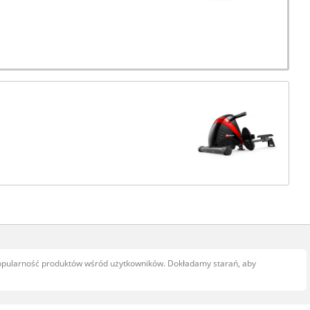
popularność produktów wśród użytkowników. Dokładamy starań, aby