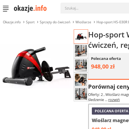
Okazje.info
Sport
Sprzęty do ćwiczeń
Wioślarze
Hop-sport HS-030R 
Hop-sport 
ćwiczeń, re
Polecana oferta
948,00 zł
Porównaj cen
Oferty: 2
, Wioślarz mag
śledzenie ...
rozwiń
POLECANA OFERTA
Wioślarz magne