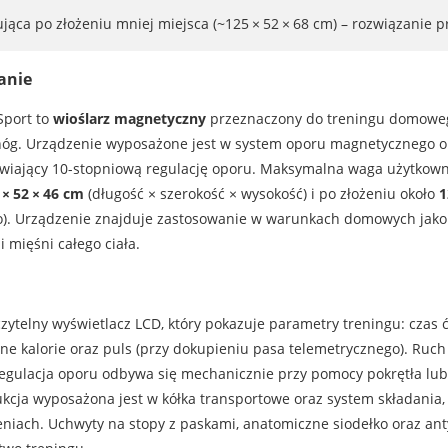
jąca po złożeniu mniej miejsca (~125 × 52 × 68 cm) – rozwiązanie p
anie
Sport to
wioślarz magnetyczny
przeznaczony do treningu domoweg
 nóg. Urządzenie wyposażone jest w system oporu magnetycznego 
liwiający 10-stopniową regulację oporu. Maksymalna waga użytkow
 × 52 × 46 cm
(długość × szerokość × wysokość) i po złożeniu około
1
to). Urządzenie znajduje zastosowanie w warunkach domowych jako 
 mięśni całego ciała.
ytelny wyświetlacz LCD, który pokazuje parametry treningu: czas ć
lane kalorie oraz puls (przy dokupieniu pasa telemetrycznego). Ruc
Regulacja oporu odbywa się mechanicznie przy pomocy pokrętła lub
ukcja wyposażona jest w kółka transportowe oraz system składani
niach. Uchwyty na stopy z paskami, anatomiczne siodełko oraz an