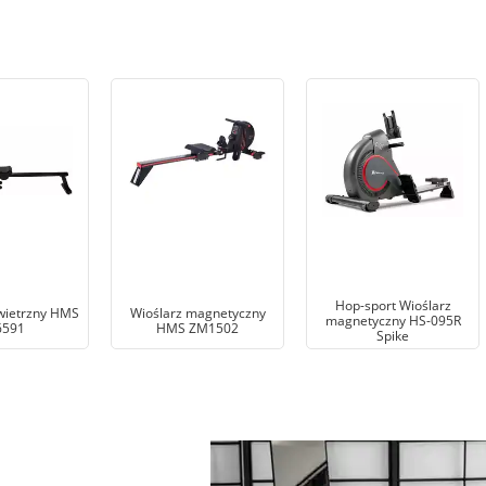
Hop-sport Wioślarz
wietrzny HMS
Wioślarz magnetyczny
magnetyczny HS-095R
6591
HMS ZM1502
Spike