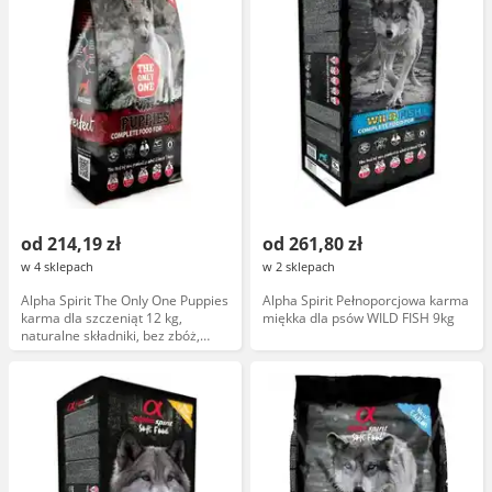
od 214,19 zł
od 261,80 zł
w 4 sklepach
w 2 sklepach
Alpha Spirit The Only One Puppies
Alpha Spirit Pełnoporcjowa karma
karma dla szczeniąt 12 kg,
miękka dla psów WILD FISH 9kg
naturalne składniki, bez zbóż,
wysokoproteinowa, bez
sztucznych dodatków