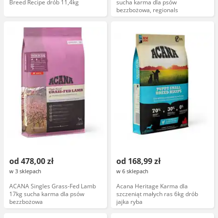
Breed Recipe drób 11,4kg
sucha karma dla psów
bezzbożowa, regionals
od 478,00 zł
od 168,99 zł
w 3 sklepach
w 6 sklepach
ACANA Singles Grass-Fed Lamb
Acana Heritage Karma dla
17kg sucha karma dla psów
szczeniąt małych ras 6kg drób
bezzbożowa
jajka ryba