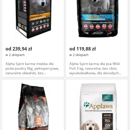
od 239,94 zł
od 119,88 zł
w 2 sklepach
w 2 sklepach
Alpha Spirit karma miękka dla
Alpha Spirit karma dla psa Wild
psów poultry 9kg, pełnoporcjowa,
Fish 3 kg, naturalna, bez zbóż,
naturalne składniki, bez
wysokobiałkowa, dla dorosłych
sztucznych dodatków
psów, opakowanie 3 kilogramy