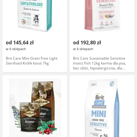
od 145,64 zł
od 192,80 zł
w 6 sklepach
w 6 sklepach
Brit Care Mini Grain Free Light
Brit Care Sustainable Sensitive
Sterilised Królik łosoś 7kg
Insect Fish 12kg karma dla psa,
bez zbóż, hipoalergiczna, dla
wrażliwych psów, naturalne
składniki