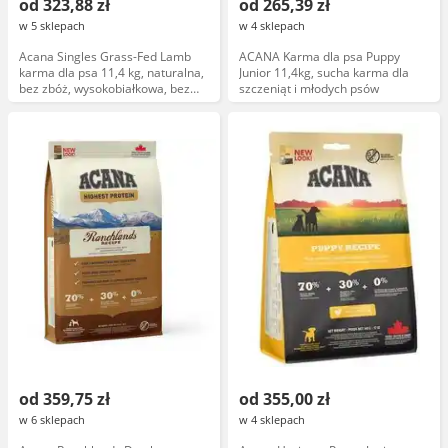
od 323,88 zł
od 265,39 zł
w 5 sklepach
w 4 sklepach
Acana Singles Grass-Fed Lamb
ACANA Karma dla psa Puppy
karma dla psa 11,4 kg, naturalna,
Junior 11,4kg, sucha karma dla
bez zbóż, wysokobiałkowa, bez
szczeniąt i młodych psów
sztucznych dodatków
od 359,75 zł
od 355,00 zł
w 6 sklepach
w 4 sklepach