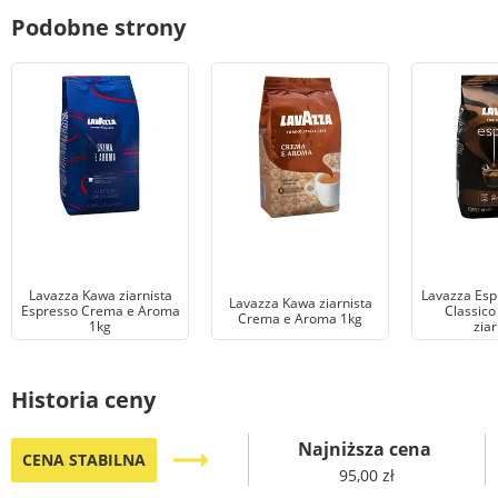
Podobne strony
Lavazza Kawa ziarnista
Lavazza Espr
Lavazza Kawa ziarnista
Espresso Crema e Aroma
Classico
Crema e Aroma 1kg
1kg
ziar
Historia ceny
Najniższa cena
trending_flat
CENA STABILNA
95,00 zł