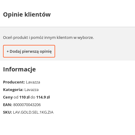
Opinie klientów
Oceń produkt i pomóż innym klientom w wyborze.
+ Dodaj pierwszą opinię
Informacje
Producent:
Lavazza
Kategoria:
Lavazza
Ceny
od
110 zł
do
114.9 zł
EAN:
8000070043206
SKU:
LAV.GOLD.SEL.1KG.ZIA