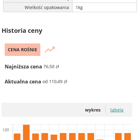
Wielkość opakowania
1kg
Historia ceny
trending_up
CENA ROŚNIE
Najniższa cena
76,50 zł
Aktualna cena
od 110,49 zł
wykres
tabela