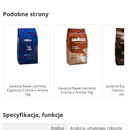
Podobne strony
Lavazza Kawa ziarnista
Lavazza Espres
Lavazza Kawa ziarnista
Espresso Crema e Aroma
Classico 1
Crema e Aroma 1kg
1kg
ziarni
Specyfikacja, funkcje
Rodzaj
Arabica, smakowa, robusta