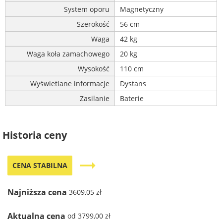
System oporu
Magnetyczny
Szerokość
56 cm
Waga
42 kg
Waga koła zamachowego
20 kg
Wysokość
110 cm
Wyświetlane informacje
Dystans
Zasilanie
Baterie
Historia ceny
trending_flat
CENA STABILNA
Najniższa cena
3609,05 zł
Aktualna cena
od 3799,00 zł