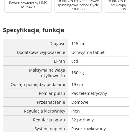
HORIZON FITNESS Rower
HORIZON FITN
Rower powietrzny HMS
spinningowy Indoor Cycle
indukcyjny Co
MP5420
7.0 IC-22
Viewf
Specyfikacja, funkcje
Długość
115 cm
Dodatkowe wyposażenie
Uchwyt na tablet
Ekran
Lcd
Maksymalna waga
130 kg
użytkownika
Odstęp pomiędzy pedałami
19 cm
Pomiar pulsu
Pas telemetryczny
Przeznaczenie
Domowe
Regulacja kierownicy
Pion
Regulacja oporu
32 poziomy
System napędu
Pasek rowkowany