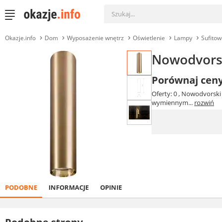
Okazje.info
Dom
Wyposażenie wnętrz
Oświetlenie
Lampy
Sufitow
Nowodvorsk
Porównaj cen
Oferty: 0
, Nowodvorski 
wymiennym...
rozwiń
PODOBNE
INFORMACJE
OPINIE