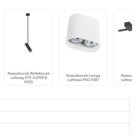
Nowodvorski Reflektorek
Nowodvorski Lampa
Nowodvo
sufitowy EYE SUPER B
sufitowa PAG 9387
sufitowa
6503