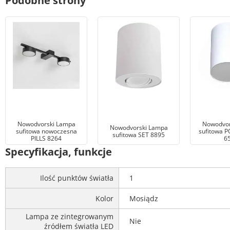
Podobne strony
Nowodvorski Lampa
Nowodvor
Nowodvorski Lampa
sufitowa nowoczesna
sufitowa P
sufitowa SET 8895
PILLS 8264
6
Specyfikacja, funkcje
Ilość punktów światła
1
Kolor
Mosiądz
Lampa ze zintegrowanym
Nie
źródłem światła LED