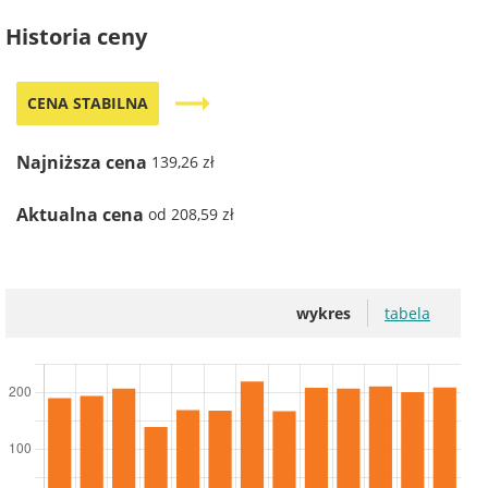
Historia ceny
trending_flat
CENA STABILNA
Najniższa cena
139,26 zł
Aktualna cena
od 208,59 zł
wykres
tabela