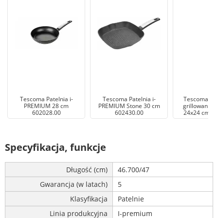
Tescoma Patelnia i-
Tescoma Patelnia i-
Tescoma Pat
PREMIUM 28 cm
PREMIUM Stone 30 cm
grillowania
602028.00
602430.00
24x24 cm 60
Specyfikacja, funkcje
Długość (cm)
46.700/47
Gwarancja (w latach)
5
Klasyfikacja
Patelnie
Linia produkcyjna
I-premium