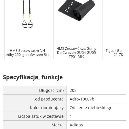
HMS Zestaw 6 szt. Gumy
HMS Zestaw taśm NN
Tiguar Guma d
Do Ćwiczeń GU04 GU05
żółty 250kg do ćwiczeń Rxt
21-78 kg 
TP01 MIX
Specyfikacja, funkcje
Długość (cm)
208
Kod producenta
Adtb-10607bl
Kolor dominujący
Odcienie niebieskiego
Liczba sztuk w zestawie
1
Marka
Adidas