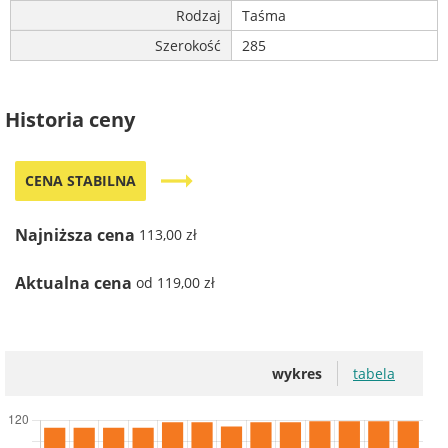
Rodzaj
Taśma
Szerokość
285
Historia ceny
trending_flat
CENA STABILNA
Najniższa cena
113,00 zł
Aktualna cena
od 119,00 zł
wykres
tabela