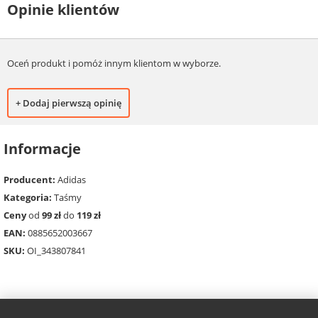
Opinie klientów
Oceń produkt i pomóż innym klientom w wyborze.
+ Dodaj pierwszą opinię
Informacje
Producent:
Adidas
Kategoria:
Taśmy
Ceny
od
99 zł
do
119 zł
EAN:
0885652003667
SKU:
OI_343807841