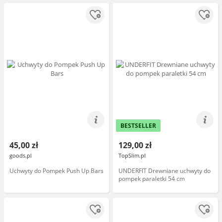
zwiększenie komfortu ćwiczeń
(SWIVEL PUS
BESTSELLER
45,00 zł
129,00 zł
goods.pl
TopSlim.pl
Uchwyty do Pompek Push Up Bars
UNDERFIT Drewniane uchwyty do
pompek paraletki 54 cm