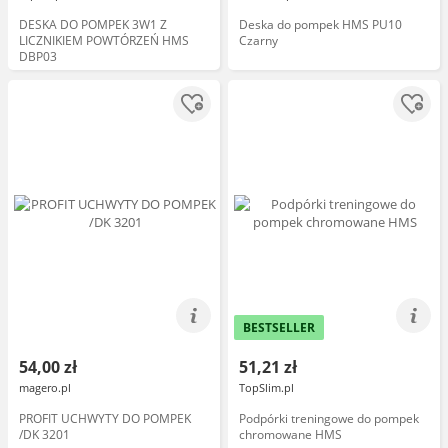
DESKA DO POMPEK 3W1 Z
Deska do pompek HMS PU10
LICZNIKIEM POWTÓRZEŃ HMS
Czarny
DBP03
BESTSELLER
54,00 zł
51,21 zł
magero.pl
TopSlim.pl
PROFIT UCHWYTY DO POMPEK
Podpórki treningowe do pompek
/DK 3201
chromowane HMS