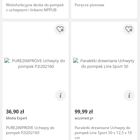
Wielofunkcyjna deska do pompek
Poręcze pionowe
z uchwytami i linkami MFPUB
36,90 zł
99,99 zł
Media Expert
acusmed.pl
PURE2IMPROVE Uchwyty do
Paraletki drewniane Uchwyty do
pompek P2I202160
pompek Line Sport 50 x 12,5 x 10
cm