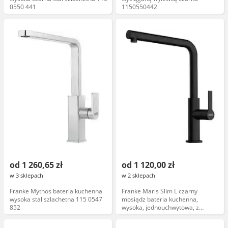
0550 441
1150550442
od 1 260,65 zł
od 1 120,00 zł
w 3 sklepach
w 2 sklepach
Franke Mythos bateria kuchenna
Franke Maris Slim L czarny
wysoka stal szlachetna 115 0547
mosiądz bateria kuchenna,
852
wysoka, jednouchwytowa, z
wylewką obrotową, kolekcja Maris,
model Slim L