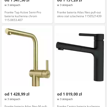
od 1 547,56 zł
od 1 151,20 zł
w 3 sklepach
w 3 sklepach
Franke Tap Active Semi-Pro
Franke bateria Atlas Neo pull-out
bateria kuchenna chrom
okno stal szlachetna 1150521439
115.0653.407
od 1 428,99 zł
od 1 019,00 zł
w 3 sklepach
w 3 sklepach
Franke bateria Atlas Neo M pull-
Franke Centro bateria kuchenna