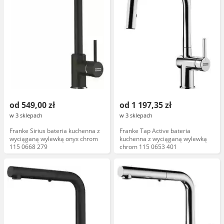
od 549,00 zł
od 1 197,35 zł
w 3 sklepach
w 3 sklepach
Franke Sirius bateria kuchenna z
Franke Tap Active bateria
wyciąganą wylewką onyx chrom
kuchenna z wyciąganą wylewką
115 0668 279
chrom 115 0653 401