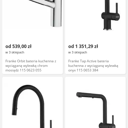
od 539,00 zł
od 1 351,29 zł
w 3 sklepach
w 3 sklepach
Franke Orbit bateria kuchenna z
Franke Tap Active bateria
wyciąganą wylewką chrom
kuchenna z wyciąganą wylewką
mosiądz 115 0623 055
onyx 115 0653 384